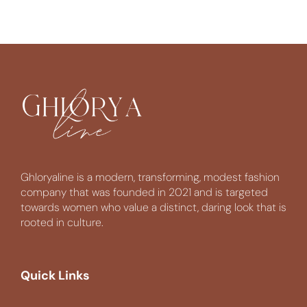
Ghloryaline is a modern, transforming, modest fashion
company that was founded in 2021 and is targeted
towards women who value a distinct, daring look that is
rooted in culture.
Quick Links