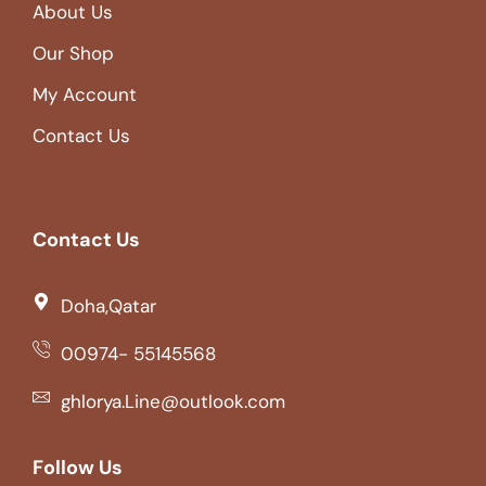
About Us
Our Shop
My Account
Contact Us
Contact Us
Doha,Qatar
00974- 55145568
ghlorya.Line@outlook.com
Follow Us