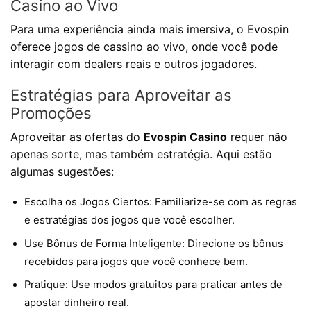
Casino ao Vivo
Para uma experiência ainda mais imersiva, o Evospin
oferece jogos de cassino ao vivo, onde você pode
interagir com dealers reais e outros jogadores.
Estratégias para Aproveitar as
Promoções
Aproveitar as ofertas do
Evospin Casino
requer não
apenas sorte, mas também estratégia. Aqui estão
algumas sugestões:
Escolha os Jogos Ciertos: Familiarize-se com as regras
e estratégias dos jogos que você escolher.
Use Bônus de Forma Inteligente: Direcione os bônus
recebidos para jogos que você conhece bem.
Pratique: Use modos gratuitos para praticar antes de
apostar dinheiro real.