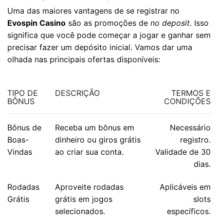
Uma das maiores vantagens de se registrar no
Evospin Casino
são as promoções de
no deposit
. Isso
significa que você pode começar a jogar e ganhar sem
precisar fazer um depósito inicial. Vamos dar uma
olhada nas principais ofertas disponíveis:
TIPO DE
DESCRIÇÃO
TERMOS E
BÔNUS
CONDIÇÕES
Bônus de
Receba um bônus em
Necessário
Boas-
dinheiro ou giros grátis
registro.
Vindas
ao criar sua conta.
Validade de 30
dias.
Rodadas
Aproveite rodadas
Aplicáveis em
Grátis
grátis em jogos
slots
selecionados.
específicos.