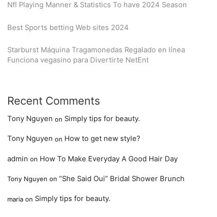
Nfl Playing Manner & Statistics To have 2024 Season
Best Sports betting Web sites 2024
Starburst Máquina Tragamonedas Regalado en línea
Funciona vegasino para Divertirte NetEnt
Recent Comments
Tony Nguyen
Simply tips for beauty.
on
Tony Nguyen
How to get new style?
on
admin
How To Make Everyday A Good Hair Day
on
“She Said Oui” Bridal Shower Brunch
Tony Nguyen
on
Simply tips for beauty.
maria
on