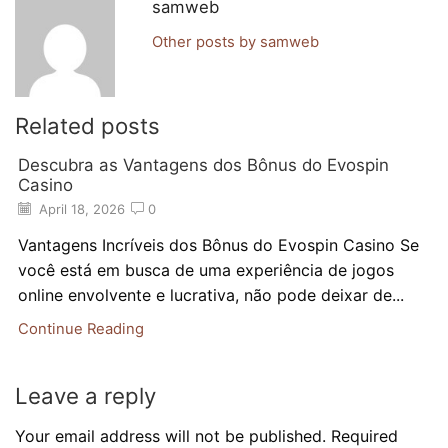
samweb
Other posts by samweb
Related posts
Descubra as Vantagens dos Bônus do Evospin
Casino
April 18, 2026
0
Vantagens Incríveis dos Bônus do Evospin Casino Se
você está em busca de uma experiência de jogos
online envolvente e lucrativa, não pode deixar de...
Continue Reading
Leave a reply
Your email address will not be published. Required