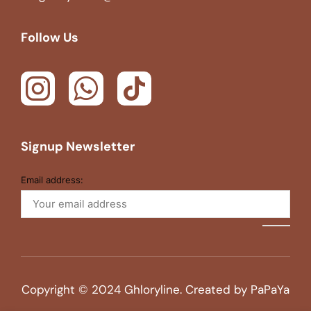
Follow Us
Signup Newsletter
Email address:
Copyright © 2024 Ghloryline. Created by
PaPaYa