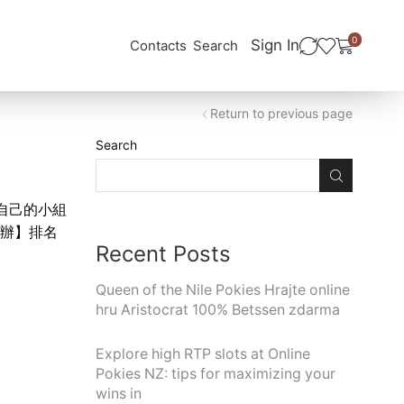
0
Sign In
Contacts
Search
Return to previous page
Search
自己的小組
麼辦】排名
Recent Posts
Queen of the Nile Pokies Hrajte online
hru Aristocrat 100% Betssen zdarma
Explore high RTP slots at Online
Pokies NZ: tips for maximizing your
wins in