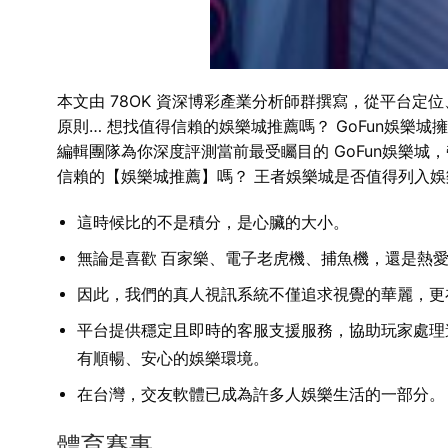
本文由 78OK 資深博彩產業分析師群撰寫，從平台定
原則… 想找值得信賴的娛樂城推薦嗎？ GoFun娛樂城
編輯團隊為你深度評測當前最受矚目的 GoFun娛樂
信賴的【娛樂城推薦】嗎？ 王者娛樂城是否值得列入
這時候比的不是積分，是心臟的大小。
無論是喜歡 百家樂、電子老虎機、捕魚機，還是熱
因此，我們的真人視訊系統不僅追求視覺的華麗，更
平台提供穩定且即時的客服支援服務，協助玩家處理遊
有順暢、安心的娛樂環境。
在台灣，交友軟體已成為許多人娛樂生活的一部分。
體育賽事