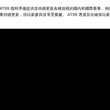
AT99 隨時準備提供並持續更新各種規模的國內和國際賽事，例
事持續更新，供玩家參與並享受樂趣。 AT99 透過旨在確保玩