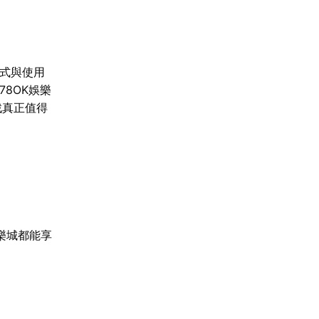
方式與使用
78OK娛樂
找真正值得
樂城都能享