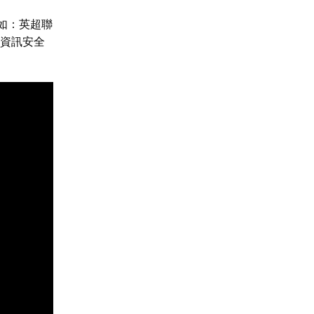
如：英超聯
家資訊安全