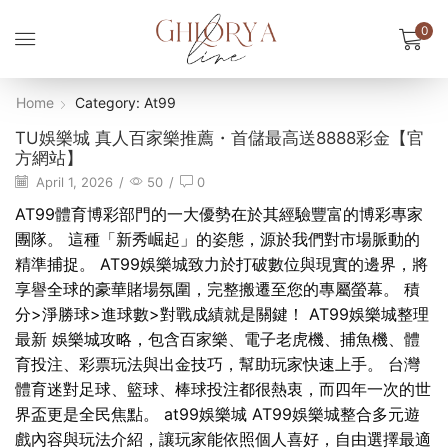
0
Home
Category: At99
TU娛樂城 真人百家樂推薦・首儲最高送8888彩金【官
方網站】
April 1, 2026
/
50
/
0
AT99體育博彩部門的一大優勢在於其經驗豐富的博彩專家
團隊。 這種「新秀崛起」的姿態，源於我們對市場脈動的
精準捕捉。 AT99娛樂城致力於打破數位與現實的邊界，將
享譽全球的豪華賭場氛圍，完整搬遷至您的專屬螢幕。 積
分>淨勝球>進球數>對戰成績就是關鍵！ AT99娛樂城整理
最新 娛樂城攻略，包含百家樂、電子老虎機、捕魚機、體
育投注、彩票玩法與出金技巧，幫助玩家快速上手。 台灣
體育迷對足球、籃球、棒球投注都很熱衷，而四年一次的世
界盃更是全民焦點。 at99娛樂城 AT99娛樂城整合多元遊
戲內容與玩法介紹，讓玩家能依照個人喜好，自由選擇最適