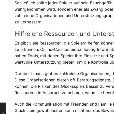
Schließlich sollte jeder Spieler auf sein Bauchgefüh
wahrgenommen wird, sondern eher als Zwang oder Las
zahlreiche Organisationen und Unterstützungsgrupp
zu verbessern.
Hilfreiche Ressourcen und Unters
Es gibt viele Ressourcen, die Spielern helfen könn
zu erkennen. Online-Casinos bieten häufig Informat
haben Tools, mit denen Spieler ihre Einsätze und 
wertvolle Unterstützung bieten, um die Kontrolle üb
Darüber hinaus gibt es zahlreiche Organisationen, 
Diese Organisationen bieten oft Beratungsdienste, S
können, die Risiken des Glücksspiels besser zu ver
Ressourcen in Anspruch zu nehmen, wenn sie benöt
Auch die Kommunikation mit Freunden und Familie k
Glücksspielgewohnheiten kann nicht nur das Bewus