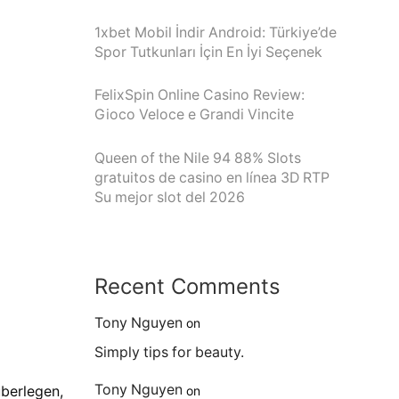
1xbet Mobil İndir Android: Türkiye’de
Spor Tutkunları İçin En İyi Seçenek
FelixSpin Online Casino Review:
Gioco Veloce e Grandi Vincite
Queen of the Nile 94 88% Slots
gratuitos de casino en línea 3D RTP
Su mejor slot del 2026
Recent Comments
Tony Nguyen
on
Simply tips for beauty.
Tony Nguyen
überlegen,
on