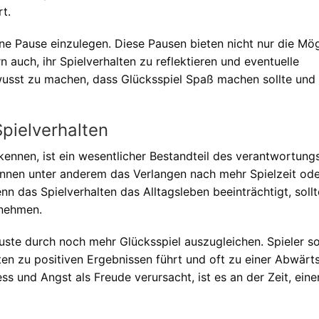
rt.
ine Pause einzulegen. Diese Pausen bieten nicht nur die Mög
 auch, ihr Spielverhalten zu reflektieren und eventuelle
usst zu machen, dass Glücksspiel Spaß machen sollte und 
pielverhalten
kennen, ist ein wesentlicher Bestandteil des verantwortung
önnen unter anderem das Verlangen nach mehr Spielzeit od
n das Spielverhalten das Alltagsleben beeinträchtigt, soll
 nehmen.
luste durch noch mehr Glücksspiel auszugleichen. Spieler so
ten zu positiven Ergebnissen führt und oft zu einer Abwärts
s und Angst als Freude verursacht, ist es an der Zeit, eine