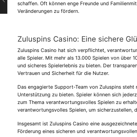
schaffen. Oft können enge Freunde und Familienmitgl
Veränderungen zu fördern.
Zuluspins Casino: Eine sichere Gl
Zuluspins Casino hat sich verpflichtet, verantwort
alle Spieler. Mit mehr als 13.000 Spielen von über 1
und sicheres Spielerlebnis zu bieten. Der transpar
Vertrauen und Sicherheit für die Nutzer.
Das engagierte Support-Team von Zuluspins steht 
Unterstützung zu bieten. Spieler können sich jeder
zum Thema verantwortungsvolles Spielen zu erhalte
verantwortungsvolles Spielen, um sicherzustellen, da
Insgesamt ist Zuluspins Casino eine ausgezeichnete 
Förderung eines sicheren und verantwortungsvollen 