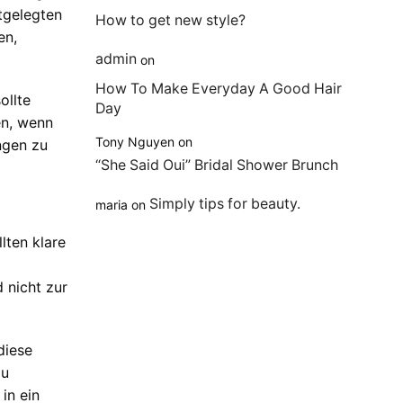
stgelegten
How to get new style?
en,
admin
on
How To Make Everyday A Good Hair
ollte
Day
en, wenn
Tony Nguyen
on
ngen zu
“She Said Oui” Bridal Shower Brunch
Simply tips for beauty.
maria
on
lten klare
 nicht zur
diese
zu
in ein