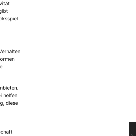
vität
gibt
cksspiel
Verhalten
tformen
ne
nbieten.
i helfen
g, diese
schaft