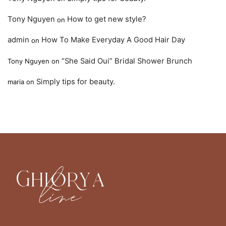
Tony Nguyen
How to get new style?
on
admin
How To Make Everyday A Good Hair Day
on
“She Said Oui” Bridal Shower Brunch
Tony Nguyen
on
Simply tips for beauty.
maria
on