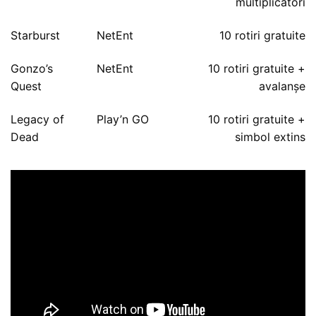
multiplicatori
Starburst
NetEnt
10 rotiri gratuite
Gonzo’s
NetEnt
10 rotiri gratuite +
Quest
avalanșe
Legacy of
Play’n GO
10 rotiri gratuite +
Dead
simbol extins