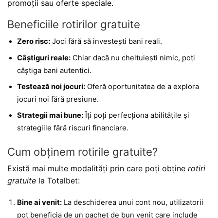
promoții sau oferte speciale.
Beneficiile rotirilor gratuite
Zero risc:
Joci fără să investești bani reali.
Câștiguri reale:
Chiar dacă nu cheltuiești nimic, poți
câștiga bani autentici.
Testează noi jocuri:
Oferă oportunitatea de a explora
jocuri noi fără presiune.
Strategii mai bune:
Îți poți perfecționa abilitățile și
strategiile fără riscuri financiare.
Cum obținem rotirile gratuite?
Există mai multe modalități prin care poți obține
rotiri
gratuite
la Totalbet:
Bine ai venit:
La deschiderea unui cont nou, utilizatorii
pot beneficia de un pachet de bun venit care include