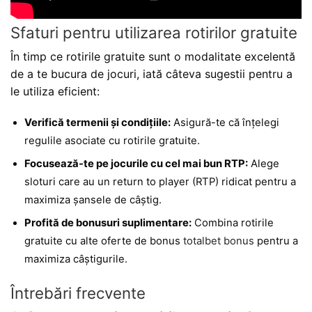
Sfaturi pentru utilizarea rotirilor gratuite
În timp ce rotirile gratuite sunt o modalitate excelentă
de a te bucura de jocuri, iată câteva sugestii pentru a
le utiliza eficient:
Verifică termenii și condițiile:
Asigură-te că înțelegi
regulile asociate cu rotirile gratuite.
Focusează-te pe jocurile cu cel mai bun RTP:
Alege
sloturi care au un return to player (RTP) ridicat pentru a
maximiza șansele de câștig.
Profită de bonusuri suplimentare:
Combina rotirile
gratuite cu alte oferte de bonus
totalbet bonus
pentru a
maximiza câștigurile.
Întrebări frecvente