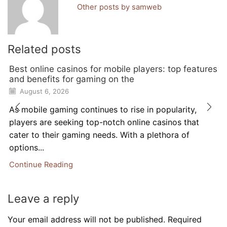
Other posts by samweb
Related posts
Best online casinos for mobile players: top features
and benefits for gaming on the
August 6, 2026
As mobile gaming continues to rise in popularity,
players are seeking top-notch online casinos that
cater to their gaming needs. With a plethora of
options...
Continue Reading
Leave a reply
Your email address will not be published. Required