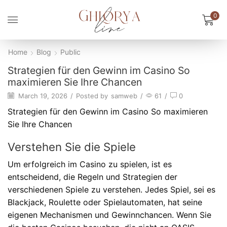
0
Home
Blog
Public
Strategien für den Gewinn im Casino So
maximieren Sie Ihre Chancen
March 19, 2026
/
Posted by
samweb
/
61
/
0
Strategien für den Gewinn im Casino So maximieren
Sie Ihre Chancen
Verstehen Sie die Spiele
Um erfolgreich im Casino zu spielen, ist es
entscheidend, die Regeln und Strategien der
verschiedenen Spiele zu verstehen. Jedes Spiel, sei es
Blackjack, Roulette oder Spielautomaten, hat seine
eigenen Mechanismen und Gewinnchancen. Wenn Sie