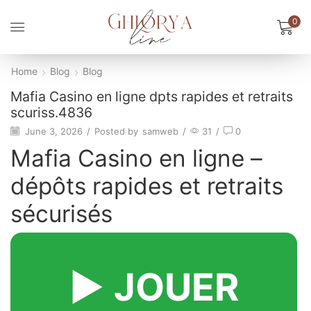
0
Home
Blog
Blog
Mafia Casino en ligne dpts rapides et retraits
scuriss.4836
June 3, 2026
/
Posted by
samweb
/
31
/
0
Mafia Casino en ligne –
dépôts rapides et retraits
sécurisés
▶️ JOUER