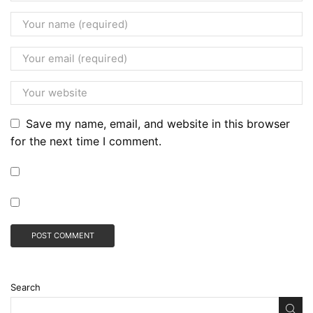
Save my name, email, and website in this browser
for the next time I comment.
Search