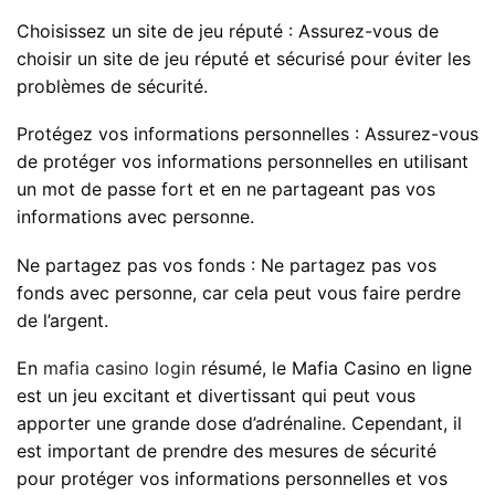
Choisissez un site de jeu réputé : Assurez-vous de
choisir un site de jeu réputé et sécurisé pour éviter les
problèmes de sécurité.
Protégez vos informations personnelles : Assurez-vous
de protéger vos informations personnelles en utilisant
un mot de passe fort et en ne partageant pas vos
informations avec personne.
Ne partagez pas vos fonds : Ne partagez pas vos
fonds avec personne, car cela peut vous faire perdre
de l’argent.
En
mafia casino login
résumé, le Mafia Casino en ligne
est un jeu excitant et divertissant qui peut vous
apporter une grande dose d’adrénaline. Cependant, il
est important de prendre des mesures de sécurité
pour protéger vos informations personnelles et vos