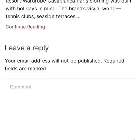
Resort Wardrobe Casablanca Paris clothing was built
with holidays in mind. The brand’s visual world—
tennis clubs, seaside terraces,...
Continue Reading
Leave a reply
Your email address will not be published. Required
fields are marked