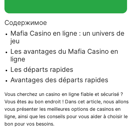
Содержимое
Mafia Casino en ligne : un univers de
jeu
Les avantages du Mafia Casino en
ligne
Les départs rapides
Avantages des départs rapides
Vous cherchez un casino en ligne fiable et sécurisé ?
Vous êtes au bon endroit ! Dans cet article, nous allons
vous présenter les meilleures options de casinos en
ligne, ainsi que les conseils pour vous aider à choisir le
bon pour vos besoins.