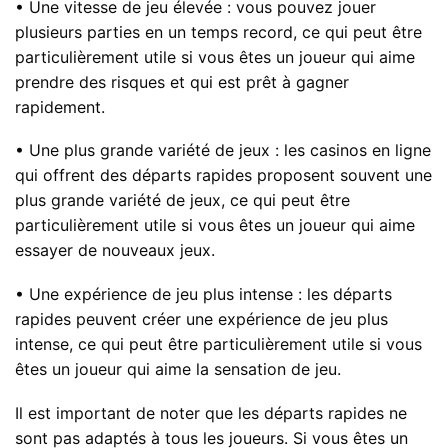
• Une vitesse de jeu élevée : vous pouvez jouer
plusieurs parties en un temps record, ce qui peut être
particulièrement utile si vous êtes un joueur qui aime
prendre des risques et qui est prêt à gagner
rapidement.
• Une plus grande variété de jeux : les casinos en ligne
qui offrent des départs rapides proposent souvent une
plus grande variété de jeux, ce qui peut être
particulièrement utile si vous êtes un joueur qui aime
essayer de nouveaux jeux.
• Une expérience de jeu plus intense : les départs
rapides peuvent créer une expérience de jeu plus
intense, ce qui peut être particulièrement utile si vous
êtes un joueur qui aime la sensation de jeu.
Il est important de noter que les départs rapides ne
sont pas adaptés à tous les joueurs. Si vous êtes un