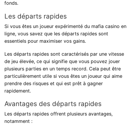
fonds.
Les départs rapides
Si vous êtes un joueur expérimenté du mafia casino en
ligne, vous savez que les départs rapides sont
essentiels pour maximiser vos gains.
Les départs rapides sont caractérisés par une vitesse
de jeu élevée, ce qui signifie que vous pouvez jouer
plusieurs parties en un temps record. Cela peut être
particulièrement utile si vous êtes un joueur qui aime
prendre des risques et qui est prêt à gagner
rapidement.
Avantages des départs rapides
Les départs rapides offrent plusieurs avantages,
notamment :