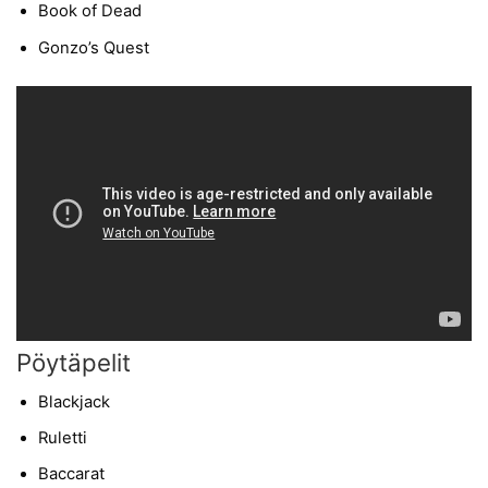
Book of Dead
Gonzo’s Quest
Pöytäpelit
Blackjack
Ruletti
Baccarat