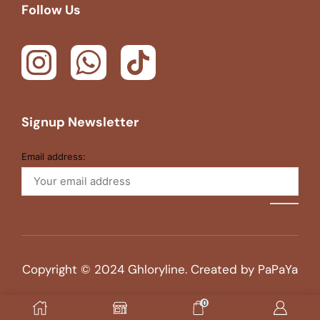
Follow Us
Signup Newsletter
Email address:
Copyright © 2024 Ghloryline. Created by
PaPaYa
0
Terms of Use
Privacy Policy