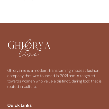
Ghloryaline is a modern, transforming, modest fashion
company that was founded in 2021 and is targeted
towards women who value a distinct, daring look that is
rooted in culture.
Quick Links