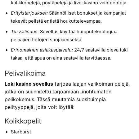
kolikkopelejä, pöytäpelejä ja live-kasino vaihtoehtoja.
Erityistarjoukset:
Säännölliset bonukset ja kampanjat
tekevät pelistä entistä houkuttelevampaa.
Turvallisuus:
Sovellus käyttää huipputeknologiaa
pelaajien tietojen suojaamiseksi.
Erinomainen asiakaspalvelu:
24/7 saatavilla oleva tuki
takaa, että apua on aina saatavilla tarvittaessa.
Pelivalikoima
Loki kasino sovellus
tarjoaa laajan valikoiman pelejä,
jotka on suunniteltu tarjoamaan unohtumaton
pelikokemus. Tässä muutamia suosituimpia
pelityyppejä, joita voit löytää:
Kolikkopelit
Starburst