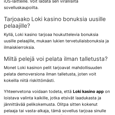
iOS-laitteille. Voit ladata sen virallisilta
sovelluskaupoilta.
Tarjoaako Loki kasino bonuksia uusille
pelaajille?
Kyllä, Loki kasino tarjoaa houkuttelevia bonuksia
uusille pelaajille, mukaan lukien tervetuliaisbonuksia ja
ilmaiskierroksia.
Miltä pelejä voi pelata ilman talletusta?
Monet Loki kasinon pelit tarjoavat mahdollisuuden
pelata demoversiona ilman talletusta, joten voit
kokeilla niitä riskittömästi.
Yhteenvetona voidaan todeta, että
Loki kasino app
on
loistava valinta kaikille, jotka etsivät laadukasta ja
jännittävää pelikokemusta. Olitpa sitten kokenut
pelaaja tai vasta-alkaja, tämä sovellus tarjoaa sinulle