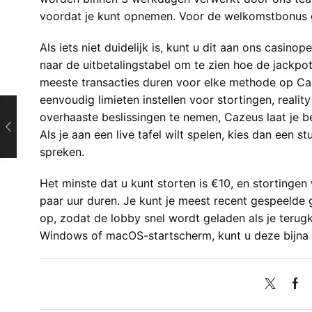
voordat je kunt opnemen. Voor de welkomstbonus ge
Als iets niet duidelijk is, kunt u dit aan ons casino
naar de uitbetalingstabel om te zien hoe de jackpot
meeste transacties duren voor elke methode op Caz
eenvoudig limieten instellen voor stortingen, realit
overhaaste beslissingen te nemen, Cazeus laat je b
Als je aan een live tafel wilt spelen, kies dan een st
spreken.
Het minste dat u kunt storten is €10, en stortinge
paar uur duren. Je kunt je meest recent gespeelde 
op, zodat de lobby snel wordt geladen als je teru
Windows of macOS-startscherm, kunt u deze bijna 