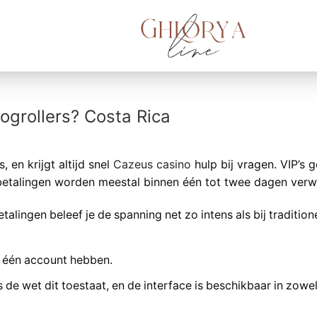
ogrollers? Costa Rica
, en krijgt altijd snel
Cazeus casino
hulp bij vragen. VIP’s 
tbetalingen worden meestal binnen één tot twee dagen verw
talingen beleef je de spanning net zo intens als bij tradition
s één account hebben.
 de wet dit toestaat, en de interface is beschikbaar in zowel