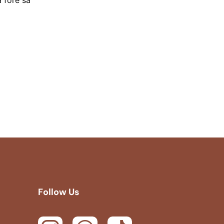
 före så
la
fungerar 🎯 Hurså Svenska språket
ti
Lirare Väljer Duel Kasino LeoVegas
be
Se Casino...
ex
Continue Reading
al
Co
Follow Us