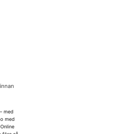
 innan
Mr Green Online Casino
C
Sverige: Spelbibliotek,
ko
generösa bonusar, Mobilspel
ca
S
August 9, 2026
 – med
Content Vanliga frågor & svar
ino med
Co
försåvit saken dä svenska
 Online
på
spellicensen Hur våra erbjudanden