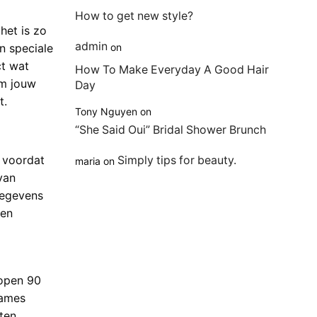
How to get new style?
het is zo
admin
on
n speciale
ct wat
How To Make Everyday A Good Hair
om jouw
Day
t.
Tony Nguyen
on
“She Said Oui” Bridal Shower Brunch
t voordat
Simply tips for beauty.
maria
on
van
gegevens
den
lopen 90
names
ten