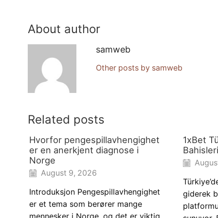
About author
samweb
Other posts by samweb
Related posts
Hvorfor pengespillavhengighet
1xBet Tü
er en anerkjent diagnose i
Bahisler
Norge
August
August 9, 2026
Türkiye’d
Introduksjon Pengespillavhengighet
giderek b
er et tema som berører mange
platformu
mennesker i Norge, og det er viktig