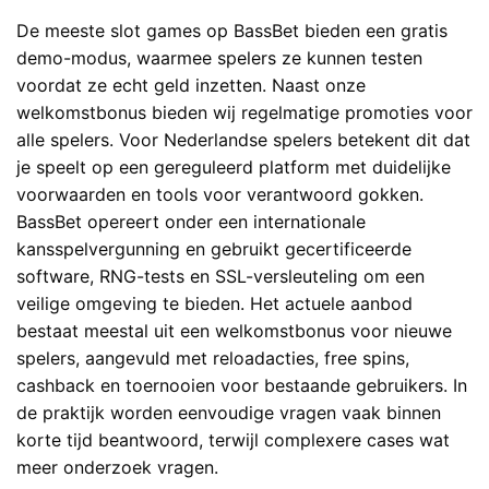
De meeste slot games op BassBet bieden een gratis
demo-modus, waarmee spelers ze kunnen testen
voordat ze echt geld inzetten. Naast onze
welkomstbonus bieden wij regelmatige promoties voor
alle spelers. Voor Nederlandse spelers betekent dit dat
je speelt op een gereguleerd platform met duidelijke
voorwaarden en tools voor verantwoord gokken.
BassBet opereert onder een internationale
kansspelvergunning en gebruikt gecertificeerde
software, RNG-tests en SSL-versleuteling om een
veilige omgeving te bieden. Het actuele aanbod
bestaat meestal uit een welkomstbonus voor nieuwe
spelers, aangevuld met reloadacties, free spins,
cashback en toernooien voor bestaande gebruikers. In
de praktijk worden eenvoudige vragen vaak binnen
korte tijd beantwoord, terwijl complexere cases wat
meer onderzoek vragen.