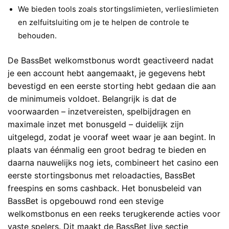
We bieden tools zoals stortingslimieten, verlieslimieten
en zelfuitsluiting om je te helpen de controle te
behouden.
De BassBet welkomstbonus wordt geactiveerd nadat
je een account hebt aangemaakt, je gegevens hebt
bevestigd en een eerste storting hebt gedaan die aan
de minimumeis voldoet. Belangrijk is dat de
voorwaarden – inzetvereisten, spelbijdragen en
maximale inzet met bonusgeld – duidelijk zijn
uitgelegd, zodat je vooraf weet waar je aan begint. In
plaats van éénmalig een groot bedrag te bieden en
daarna nauwelijks nog iets, combineert het casino een
eerste stortingsbonus met reloadacties, BassBet
freespins en soms cashback. Het bonusbeleid van
BassBet is opgebouwd rond een stevige
welkomstbonus en een reeks terugkerende acties voor
vaste spelers. Dit maakt de BassBet live sectie