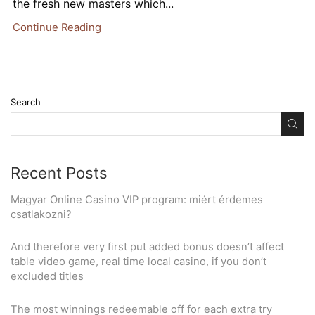
the fresh new masters which...
Continue Reading
Search
Recent Posts
Magyar Online Casino VIP program: miért érdemes
csatlakozni?
And therefore very first put added bonus doesn’t affect
table video game, real time local casino, if you don’t
excluded titles
The most winnings redeemable off for each extra try