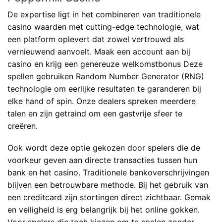
De expertise ligt in het combineren van traditionele
casino waarden met cutting-edge technologie, wat
een platform oplevert dat zowel vertrouwd als
vernieuwend aanvoelt. Maak een account aan bij
casino en krijg een genereuze welkomstbonus Deze
spellen gebruiken Random Number Generator (RNG)
technologie om eerlijke resultaten te garanderen bij
elke hand of spin. Onze dealers spreken meerdere
talen en zijn getraind om een gastvrije sfeer te
creëren.
Ook wordt deze optie gekozen door spelers die de
voorkeur geven aan directe transacties tussen hun
bank en het casino. Traditionele bankoverschrijvingen
blijven een betrouwbare methode. Bij het gebruik van
een creditcard zijn stortingen direct zichtbaar. Gemak
en veiligheid is erg belangrijk bij het online gokken.
Voor spelers die toch kiezen om te spelen zonder