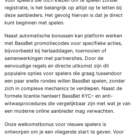
registratie, is het belangrijk op altijd op te letten bij
deze aanbieders. Het gevolg hiervan is dat je direct
kunt beginnen met spelen.
Naast automatische bonussen kan platform werken
met BassBet promotiecodes voor specifieke acties,
bijvoorbeeld bij herlaaddagen, toernooien of
samenwerkingen met partnersites. Door de
eenvoudige regels en directe uitkomst zijn dit
populaire opties voor spelers die graag tussendoor
een paar snelle rondes willen BassBet spelen, zonder
zich in complexe mechanics te verdiepen. Naast de
formele licentie hanteert BassBet KYC– en anti-
witwasprocedures die vergelijkbaar zijn met wat je van
een moderne online aanbieder mag verwachten.
Onze welkomstbonus voor nieuwe spelers is
ontworpen om je een vliegende start te geven. Voor