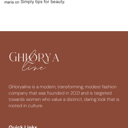
Simply tips for beauty.
maria
on
Ghloryaline is a modern, transforming, modest fashion
company that was founded in 2021 and is targeted
towards women who value a distinct, daring look that is
rooted in culture.
Quick Links