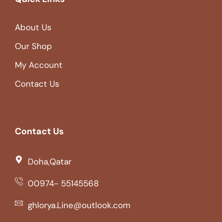
About Us
Our Shop
My Account
Contact Us
Contact Us
Doha,Qatar
00974- 55145568
ghlorya.Line@outlook.com