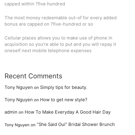
capped within ?five hundred
The most money redeemable out-of for every added
bonus are capped on ?five-hundred or so
Cellular places allows you to make use of phone in
acquisition so you’re able to put and you will repay it
oneself next mobile telephone expenses
Recent Comments
Tony Nguyen
Simply tips for beauty.
on
Tony Nguyen
How to get new style?
on
admin
How To Make Everyday A Good Hair Day
on
“She Said Oui” Bridal Shower Brunch
Tony Nguyen
on