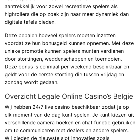
aantrekkelijk voor zowel recreatieve spelers als
highrollers die op zoek zijn naar meer dynamiek dan
digitale tafels bieden.
Deze bepalen hoeveel spelers moeten inzetten
voordat ze hun bonusgeld kunnen opnemen. Met deze
unieke promotie kunnen spelers munten verdienen
door stortingen, weddenschappen en toernooien.
Deze bonus is eenmaal per weekend beschikbaar en
geldt voor de eerste storting die tussen vrijdag en
zondag wordt gedaan.
Overzicht Legale Online Casino’s Belgie
Wij hebben 24/7 live casino beschikbaar zodat je op
elk moment van de dag kunt spelen. Je kunt kiezen uit
verschillende camera hoeken en chat functie gebruiken
om te communiceren met dealers en andere spelers.
Wij bieden de nieuwste slot innovaties zoals