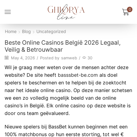
0
Home
Blog
Uncategorized
Beste Online Casinos België 2026 Legaal,
Veilig & Betrouwbaar
May 4, 2026
/
Posted by
samweb
/
30
Wil je graag meer weten over de mensen achter deze
website? De site heeft
basssbet-be.com
als doel
spelers te beschermen en te helpen bij de zoektocht
naar het ideale online casino. Op deze manier schetsen
we een zo volledig mogelijk beeld van de online
casino’s in België. Elk online casino op deze website is
door ons team geëvalueerd.
Nieuwe spelers bij BassBet kunnen beginnen met een
100% matchbonus op hun eerste storting, tot wel €