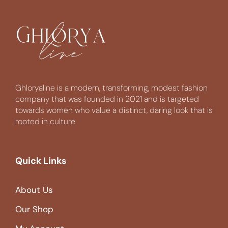
Ghloryaline is a modern, transforming, modest fashion
company that was founded in 2021 and is targeted
towards women who value a distinct, daring look that is
rooted in culture.
Quick Links
About Us
Our Shop