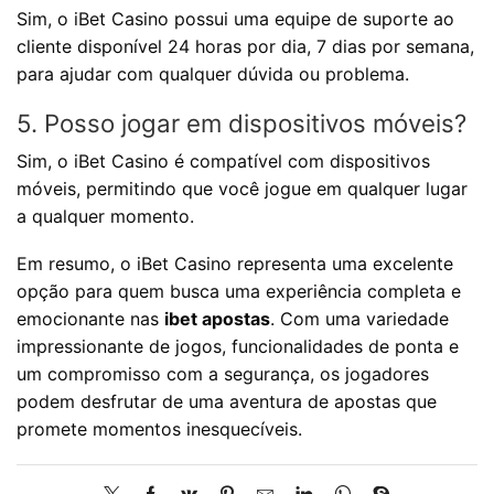
Sim, o iBet Casino possui uma equipe de suporte ao
cliente disponível 24 horas por dia, 7 dias por semana,
para ajudar com qualquer dúvida ou problema.
5. Posso jogar em dispositivos móveis?
Sim, o iBet Casino é compatível com dispositivos
móveis, permitindo que você jogue em qualquer lugar
a qualquer momento.
Em resumo, o iBet Casino representa uma excelente
opção para quem busca uma experiência completa e
emocionante nas
ibet apostas
. Com uma variedade
impressionante de jogos, funcionalidades de ponta e
um compromisso com a segurança, os jogadores
podem desfrutar de uma aventura de apostas que
promete momentos inesquecíveis.