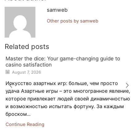
samweb
Other posts by samweb
Related posts
Master the dice: Your game-changing guide to
casino satisfaction
August 7, 2026
Искусство азартных игр: больше, чем просто
удача Азартные игры – это многогранное явление,
которое привлекает людей своей динамичностью
и возможностью испытать фортуну. За каждым
броском...
Continue Reading