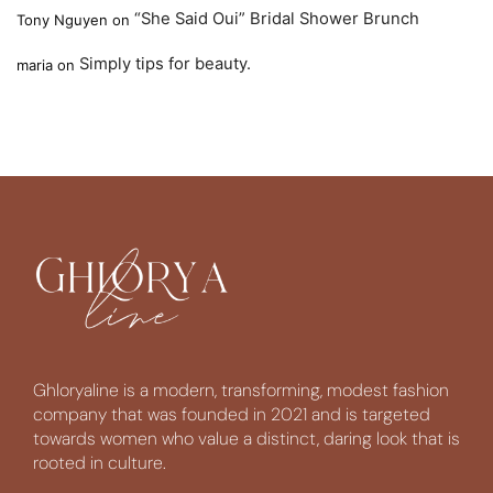
“She Said Oui” Bridal Shower Brunch
Tony Nguyen
on
Simply tips for beauty.
maria
on
Ghloryaline is a modern, transforming, modest fashion
company that was founded in 2021 and is targeted
towards women who value a distinct, daring look that is
rooted in culture.