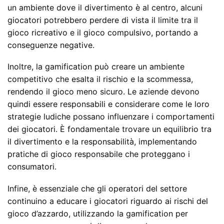
un ambiente dove il divertimento è al centro, alcuni
giocatori potrebbero perdere di vista il limite tra il
gioco ricreativo e il gioco compulsivo, portando a
conseguenze negative.
Inoltre, la gamification può creare un ambiente
competitivo che esalta il rischio e la scommessa,
rendendo il gioco meno sicuro. Le aziende devono
quindi essere responsabili e considerare come le loro
strategie ludiche possano influenzare i comportamenti
dei giocatori. È fondamentale trovare un equilibrio tra
il divertimento e la responsabilità, implementando
pratiche di gioco responsabile che proteggano i
consumatori.
Infine, è essenziale che gli operatori del settore
continuino a educare i giocatori riguardo ai rischi del
gioco d’azzardo, utilizzando la gamification per