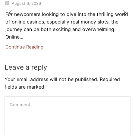
August 6, 2026
For newcomers looking to dive into the thrilling world
of online casinos, especially real money slots, the
journey can be both exciting and overwhelming.
Online...
Continue Reading
Leave a reply
Your email address will not be published. Required
fields are marked