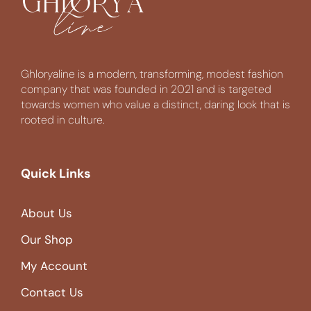
Ghloryaline is a modern, transforming, modest fashion
company that was founded in 2021 and is targeted
towards women who value a distinct, daring look that is
rooted in culture.
Quick Links
About Us
Our Shop
My Account
Contact Us