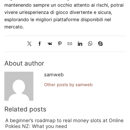
mantenendo sempre un occhio attento ai rischi, potrai
vivere un’esperienza di gioco divertente e sicura,
esplorando le migliori piattaforme disponibili nel
mercato.
About author
samweb
Other posts by samweb
Related posts
A beginner’s roadmap to real money slots at Online
Pokies NZ: What you need