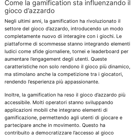
Come la gamification sta influenzando il
gioco d’azzardo
Negli ultimi anni, la gamification ha rivoluzionato il
settore del gioco d’azzardo, introducendo un modo
completamente nuovo di interagire con i giochi. Le
piattaforme di scommesse stanno integrando elementi
ludici come sfide giornaliere, tornei e leaderboard per
aumentare l’engagement degli utenti. Queste
caratteristiche non solo rendono il gioco più dinamico,
ma stimolano anche la competizione tra i giocatori,
rendendo l’esperienza più appassionante.
Inoltre, la gamification ha reso il gioco d’azzardo più
accessibile. Molti operatori stanno sviluppando
applicazioni mobili che integrano elementi di
gamificazione, permettendo agli utenti di giocare e
partecipare anche in movimento. Questo ha
contribuito a democratizzare l’accesso al gioco