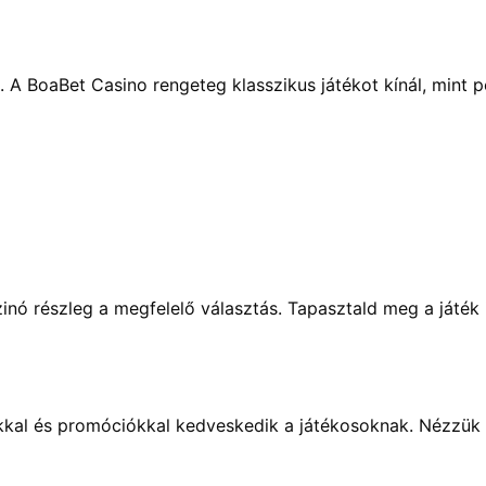
 A BoaBet Casino rengeteg klasszikus játékot kínál, mint p
zinó részleg a megfelelő választás. Tapasztald meg a játék
okkal és promóciókkal kedveskedik a játékosoknak. Nézzük