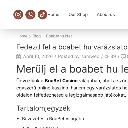
Home
Our Shop
About us
Home
Blog
Boabethu.net
Fedezd fel a boabet hu varázslato
April 10, 2026
/
Posted by
samweb
/
39
/
Merülj el a boabet hu
Üdvözlünk a
BoaBet Casino
világában, ahol a szó
egyszerű online kaszinó, hanem egy varázslatos he
oldalon felfedezheted a legizgalmasabb játékokat, 
Tartalomjegyzék
Bevezetés a BoaBet világába