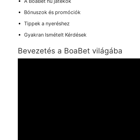
A BoaBet hű játékok
Bónuszok és promóciók
Tippek a nyeréshez
Gyakran Ismételt Kérdések
Bevezetés a BoaBet világába