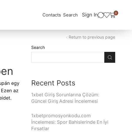
0
Sign In
Contacts
Search
Return to previous page
Search
ben
Recent Posts
supán egy
. Ezen az
1xbet Giriş Sorunlarına Çözüm:
eidet.
Güncel Giriş Adresi İncelemesi
1xbetpromosyonkodu.com
İncelemesi: Spor Bahislerinde En İyi
Fırsatlar