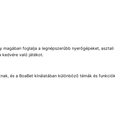
ely magában foglalja a legnépszerűbb nyerőgépeket, asztali
a kedvére való játékot.
znak, és a BoaBet kínálatában különböző témák és funkció