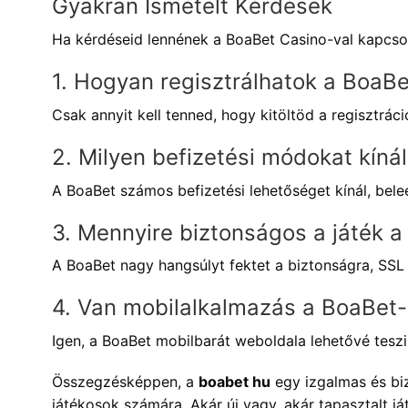
Gyakran Ismételt Kérdések
Ha kérdéseid lennének a BoaBet Casino-val kapcsol
1. Hogyan regisztrálhatok a BoaBe
Csak annyit kell tenned, hogy kitöltöd a regisztrác
2. Milyen befizetési módokat kíná
A BoaBet számos befizetési lehetőséget kínál, bele
3. Mennyire biztonságos a játék 
A BoaBet nagy hangsúlyt fektet a biztonságra, SSL t
4. Van mobilalkalmazás a BoaBet
Igen, a BoaBet mobilbarát weboldala lehetővé tesz
Összegzésképpen, a
boabet hu
egy izgalmas és biz
játékosok számára. Akár új vagy, akár tapasztalt já