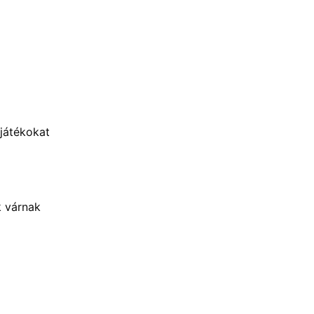
 játékokat
k várnak