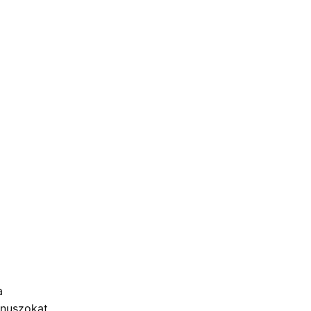
a
ónuszokat.