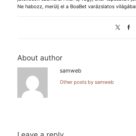
Ne habozz, merülj el a BoaBet varázslatos világá
About author
samweb
Other posts by samweb
Leave a reply