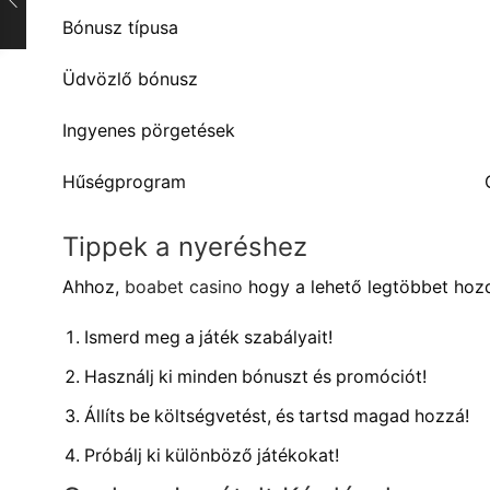
Bónusz típusa
Üdvözlő bónusz
Ingyenes pörgetések
Hűségprogram
Tippek a nyeréshez
Ahhoz,
boabet casino
hogy a lehető legtöbbet hoz
Ismerd meg a játék szabályait!
Használj ki minden bónuszt és promóciót!
Állíts be költségvetést, és tartsd magad hozzá!
Próbálj ki különböző játékokat!