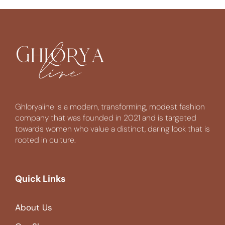
Ghloryaline is a modern, transforming, modest fashion
company that was founded in 2021 and is targeted
towards women who value a distinct, daring look that is
rooted in culture.
Quick Links
About Us