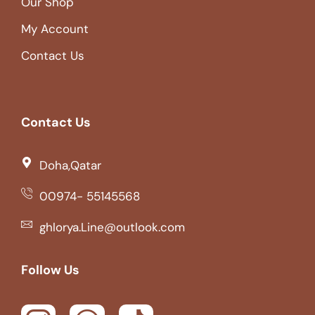
Our Shop
My Account
Contact Us
Contact Us
Doha,Qatar
00974- 55145568
ghlorya.Line@outlook.com
Follow Us