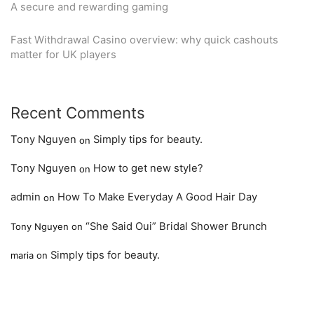
A secure and rewarding gaming
Fast Withdrawal Casino overview: why quick cashouts
matter for UK players
Recent Comments
Tony Nguyen
Simply tips for beauty.
on
Tony Nguyen
How to get new style?
on
admin
How To Make Everyday A Good Hair Day
on
“She Said Oui” Bridal Shower Brunch
Tony Nguyen
on
Simply tips for beauty.
maria
on