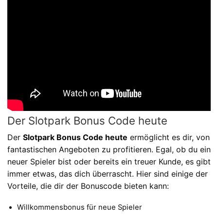
Der Slotpark Bonus Code heute
Der
Slotpark Bonus Code heute
ermöglicht es dir, von
fantastischen Angeboten zu profitieren. Egal, ob du ein
neuer Spieler bist oder bereits ein treuer Kunde, es gibt
immer etwas, das dich überrascht. Hier sind einige der
Vorteile, die dir der Bonuscode bieten kann:
Willkommensbonus für neue Spieler