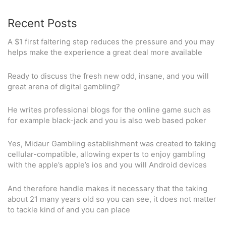
Recent Posts
A $1 first faltering step reduces the pressure and you may
helps make the experience a great deal more available
Ready to discuss the fresh new odd, insane, and you will
great arena of digital gambling?
He writes professional blogs for the online game such as
for example black-jack and you is also web based poker
Yes, Midaur Gambling establishment was created to taking
cellular-compatible, allowing experts to enjoy gambling
with the apple’s apple’s ios and you will Android devices
And therefore handle makes it necessary that the taking
about 21 many years old so you can see, it does not matter
to tackle kind of and you can place