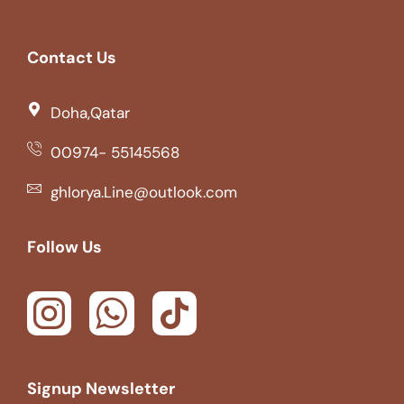
Contact Us
Doha,Qatar
00974- 55145568
ghlorya.Line@outlook.com
Follow Us
Signup Newsletter