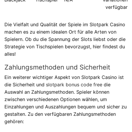
verfügbar
Die Vielfalt und Qualität der Spiele im Slotpark Casino
machen es zu einem idealen Ort für alle Arten von
Spielern. Ob du die Spannung der Slots liebst oder die
Strategie von Tischspielen bevorzugst, hier findest du
alles!
Zahlungsmethoden und Sicherheit
Ein weiterer wichtiger Aspekt von Slotpark Casino ist
die Sicherheit und
slotpark bonus code free
die
Auswahl an Zahlungsmethoden. Spieler können
zwischen verschiedenen Optionen wählen, um
Einzahlungen und Auszahlungen bequem und sicher zu
gestalten. Zu den verfügbaren Zahlungsmethoden
gehören: