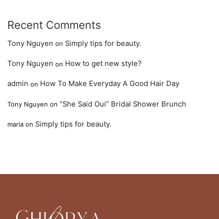
Recent Comments
Tony Nguyen
Simply tips for beauty.
on
Tony Nguyen
How to get new style?
on
admin
How To Make Everyday A Good Hair Day
on
“She Said Oui” Bridal Shower Brunch
Tony Nguyen
on
Simply tips for beauty.
maria
on