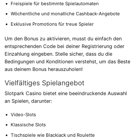
Freispiele für bestimmte Spielautomaten
Wöchentliche und monatliche Cashback-Angebote
Exklusive Promotions für treue Spieler
Um den Bonus zu aktivieren, musst du einfach den
entsprechenden Code bei deiner Registrierung oder
Einzahlung eingeben. Stelle sicher, dass du die
Bedingungen und Konditionen verstehst, um das Beste
aus deinem Bonus herauszuholen!
Vielfältiges Spielangebot
Slotpark Casino bietet eine beeindruckende Auswahl
an Spielen, darunter:
Video-Slots
Klassische Slots
Tischspiele wie Blackjack und Roulette