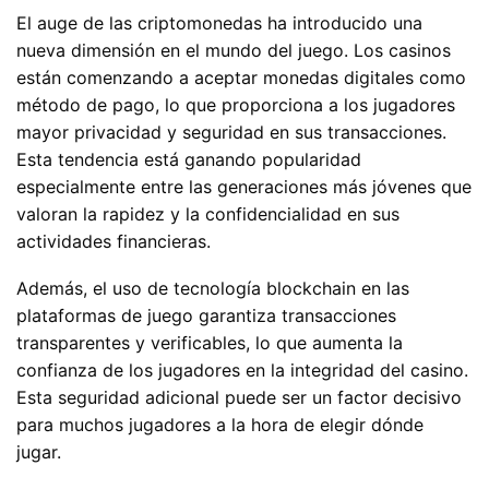
El auge de las criptomonedas ha introducido una
nueva dimensión en el mundo del juego. Los casinos
están comenzando a aceptar monedas digitales como
método de pago, lo que proporciona a los jugadores
mayor privacidad y seguridad en sus transacciones.
Esta tendencia está ganando popularidad
especialmente entre las generaciones más jóvenes que
valoran la rapidez y la confidencialidad en sus
actividades financieras.
Además, el uso de tecnología blockchain en las
plataformas de juego garantiza transacciones
transparentes y verificables, lo que aumenta la
confianza de los jugadores en la integridad del casino.
Esta seguridad adicional puede ser un factor decisivo
para muchos jugadores a la hora de elegir dónde
jugar.