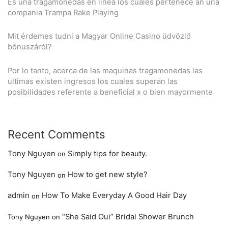
Es una tragamonedas en linea los cuales pertenece an una
compania Trampa Rake Playing
Mit érdemes tudni a Magyar Online Casino üdvözlő
bónuszáról?
Por lo tanto, acerca de las maquinas tragamonedas las
ultimas existen ingresos los cuales superan las
posibilidades referente a beneficial x o bien mayormente
Recent Comments
Tony Nguyen
Simply tips for beauty.
on
Tony Nguyen
How to get new style?
on
admin
How To Make Everyday A Good Hair Day
on
“She Said Oui” Bridal Shower Brunch
Tony Nguyen
on