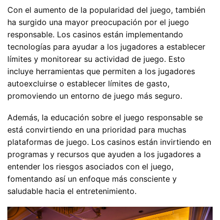
Con el aumento de la popularidad del juego, también
ha surgido una mayor preocupación por el juego
responsable. Los casinos están implementando
tecnologías para ayudar a los jugadores a establecer
límites y monitorear su actividad de juego. Esto
incluye herramientas que permiten a los jugadores
autoexcluirse o establecer límites de gasto,
promoviendo un entorno de juego más seguro.
Además, la educación sobre el juego responsable se
está convirtiendo en una prioridad para muchas
plataformas de juego. Los casinos están invirtiendo en
programas y recursos que ayuden a los jugadores a
entender los riesgos asociados con el juego,
fomentando así un enfoque más consciente y
saludable hacia el entretenimiento.