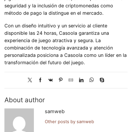
seguridad y la inclusión de criptomonedas como
método de pago la distingue en el mercado.
Con un diseño intuitivo y un servicio al cliente
disponible las 24 horas, Casoola garantiza una
experiencia de juego atractiva y segura. La
combinación de tecnología avanzada y atención
personalizada posiciona a Casoola como un líder en la
transformación del futuro del juego.
About author
samweb
Other posts by samweb