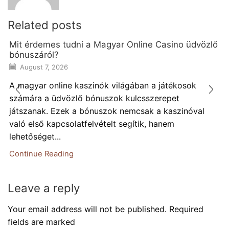
Related posts
Mit érdemes tudni a Magyar Online Casino üdvözlő
bónuszáról?
August 7, 2026
A magyar online kaszinók világában a játékosok
számára a üdvözlő bónuszok kulcsszerepet
játszanak. Ezek a bónuszok nemcsak a kaszinóval
való első kapcsolatfelvételt segítik, hanem
lehetőséget...
Continue Reading
Leave a reply
Your email address will not be published. Required
fields are marked