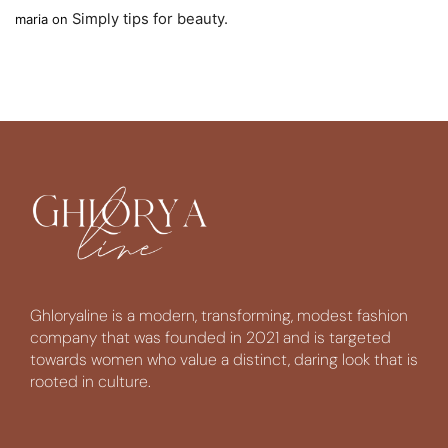
Simply tips for beauty.
maria
on
Ghloryaline is a modern, transforming, modest fashion
company that was founded in 2021 and is targeted
towards women who value a distinct, daring look that is
rooted in culture.