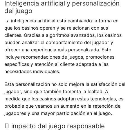
Inteligencia artificial y personalización
del juego
La inteligencia artificial está cambiando la forma en
que los casinos operan y se relacionan con sus
clientes. Gracias a algoritmos avanzados, los casinos
pueden analizar el comportamiento del jugador y
ofrecer una experiencia más personalizada. Esto
incluye recomendaciones de juegos, promociones
específicas y atención al cliente adaptada a las
necesidades individuales.
Esta personalización no solo mejora la satisfacción del
jugador, sino que también fomenta la lealtad. A
medida que los casinos adoptan estas tecnologías, es
probable que veamos un aumento en la retención de
jugadores y una mayor participación en el juego.
El impacto del juego responsable