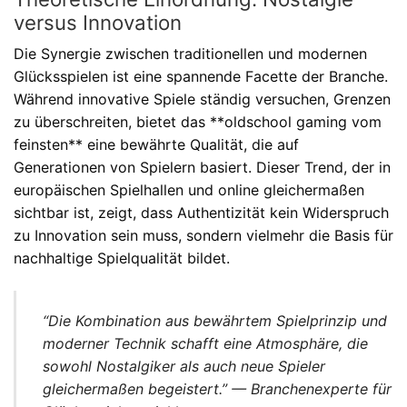
versus Innovation
Die Synergie zwischen traditionellen und modernen
Glücksspielen ist eine spannende Facette der Branche.
Während innovative Spiele ständig versuchen, Grenzen
zu überschreiten, bietet das **oldschool gaming vom
feinsten** eine bewährte Qualität, die auf
Generationen von Spielern basiert. Dieser Trend, der in
europäischen Spielhallen und online gleichermaßen
sichtbar ist, zeigt, dass Authentizität kein Widerspruch
zu Innovation sein muss, sondern vielmehr die Basis für
nachhaltige Spielqualität bildet.
“Die Kombination aus bewährtem Spielprinzip und
moderner Technik schafft eine Atmosphäre, die
sowohl Nostalgiker als auch neue Spieler
gleichermaßen begeistert.” — Branchenexperte für