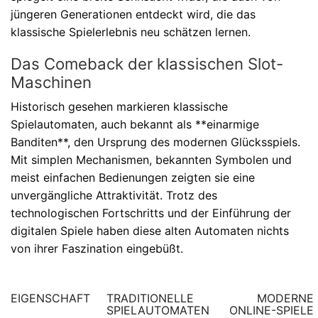
jüngeren Generationen entdeckt wird, die das
klassische Spielerlebnis neu schätzen lernen.
Das Comeback der klassischen Slot-
Maschinen
Historisch gesehen markieren klassische
Spielautomaten, auch bekannt als **einarmige
Banditen**, den Ursprung des modernen Glücksspiels.
Mit simplen Mechanismen, bekannten Symbolen und
meist einfachen Bedienungen zeigten sie eine
unvergängliche Attraktivität. Trotz des
technologischen Fortschritts und der Einführung der
digitalen Spiele haben diese alten Automaten nichts
von ihrer Faszination eingebüßt.
EIGENSCHAFT
TRADITIONELLE
MODERNE
SPIELAUTOMATEN
ONLINE-SPIELE