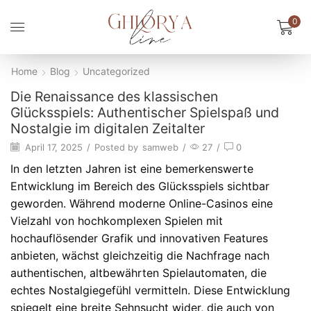
0
Home
Blog
Uncategorized
Die Renaissance des klassischen
Glücksspiels: Authentischer Spielspaß und
Nostalgie im digitalen Zeitalter
April 17, 2025
/
Posted by
samweb
/
27
/
0
In den letzten Jahren ist eine bemerkenswerte
Entwicklung im Bereich des Glücksspiels sichtbar
geworden. Während moderne Online-Casinos eine
Vielzahl von hochkomplexen Spielen mit
hochauflösender Grafik und innovativen Features
anbieten, wächst gleichzeitig die Nachfrage nach
authentischen, altbewährten Spielautomaten, die
echtes Nostalgiegefühl vermitteln. Diese Entwicklung
spiegelt eine breite Sehnsucht wider, die auch von