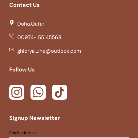
Contact Us
Doha,Qatar
00974- 55145568
ghlorya.Line@outlook.com
Follow Us
Signup Newsletter
Email address: