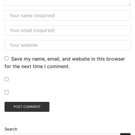
Save my name, email, and website in this browser
for the next time I comment.
Search