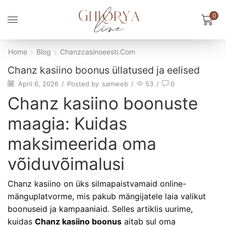
0
Home
Blog
Chanzcasinoeesti.com
Chanz kasiino boonus üllatused ja eelised
April 6, 2026
/
Posted by
samweb
/
53
/
0
Chanz kasiino boonuste
maagia: Kuidas
maksimeerida oma
võiduvõimalusi
Chanz kasiino on üks silmapaistvamaid online-
mänguplatvorme, mis pakub mängijatele laia valikut
boonuseid ja kampaaniaid. Selles artiklis uurime,
kuidas
Chanz kasiino boonus
aitab sul oma