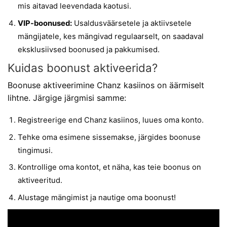
mis aitavad leevendada kaotusi.
VIP-boonused:
Usaldusväärsetele ja aktiivsetele
mängijatele, kes mängivad regulaarselt, on saadaval
eksklusiivsed boonused ja pakkumised.
Kuidas boonust aktiveerida?
Boonuse aktiveerimine Chanz kasiinos on äärmiselt
lihtne. Järgige järgmisi samme:
Registreerige end Chanz kasiinos, luues oma konto.
Tehke oma esimene sissemakse, järgides boonuse
tingimusi.
Kontrollige oma kontot, et näha, kas teie boonus on
aktiveeritud.
Alustage mängimist ja nautige oma boonust!