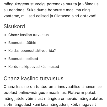
mängukogemust veelgi paremaks muuta ja võimalusi
suurendada. Sukeldume boonuste maailma ning
vaatame, millised eelised ja üllatused sind ootavad!
Sisukord
Chanz kasiino tutvustus
Boonuste tüübid
Kuidas boonust aktiveerida?
Boonuste eelised
Korduma kippuvad küsimused
Chanz kasiino tutvustus
Chanz kasiino on tuntud oma innovaatilise lähenemise
poolest online-mängude maailmas. Platvorm pakub
mängijatele võimalust mängida erinevaid mänge alates
slotimängudest kuni lauamängudeni, kõik mugavalt