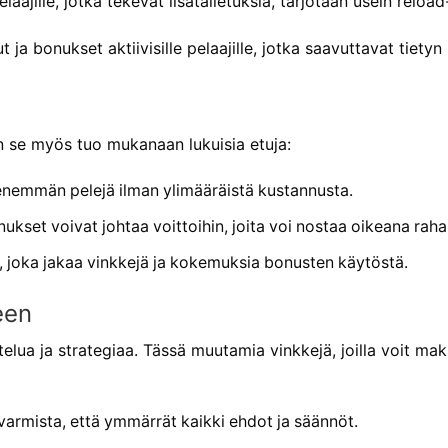
elaajille, jotka tekevät lisätalletuksia, tarjotaan usein reloa
ut ja bonukset aktiivisille pelaajille, jotka saavuttavat tietyn
an se myös tuo mukanaan lukuisia etuja:
 enemmän pelejä ilman ylimääräistä kustannusta.
kset voivat johtaa voittoihin, joita voi nostaa oikeana raha
ö, joka jakaa vinkkejä ja kokemuksia bonusten käytöstä.
een
lua ja strategiaa. Tässä muutamia vinkkejä, joilla voit ma
rmista, että ymmärrät kaikki ehdot ja säännöt.