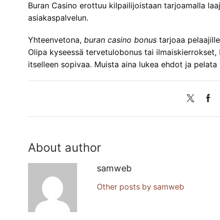
Buran Casino erottuu kilpailijoistaan tarjoamalla la
asiakaspalvelun.
Yhteenvetona,
buran casino bonus
tarjoaa pelaajil
Olipa kyseessä tervetulobonus tai ilmaiskierrokset, 
itselleen sopivaa. Muista aina lukea ehdot ja pelata 
About author
samweb
Other posts by samweb