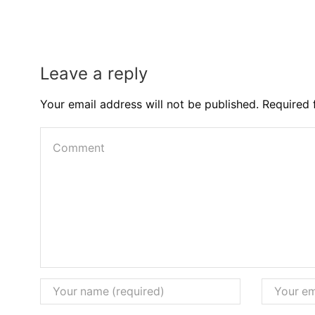
Leave a reply
Your email address will not be published. Required 