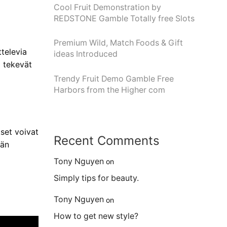
Cool Fruit Demonstration by
REDSTONE Gamble Totally free Slots
Premium Wild, Match Foods & Gift
ttelevia
ideas Introduced
a tekevät
Trendy Fruit Demo Gamble Free
Harbors from the Higher com
kset voivat
Recent Comments
dän
Tony Nguyen
on
Simply tips for beauty.
Tony Nguyen
on
How to get new style?