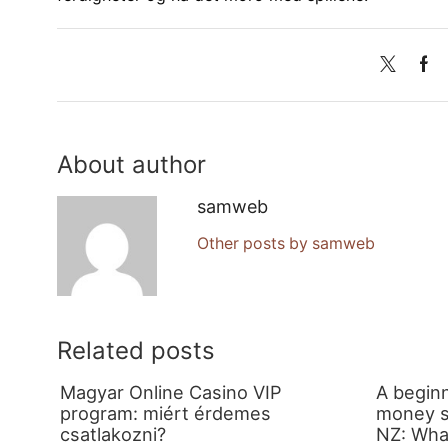
About author
samweb
Other posts by samweb
Related posts
Magyar Online Casino VIP
A beginn
program: miért érdemes
money s
csatlakozni?
NZ: Wha