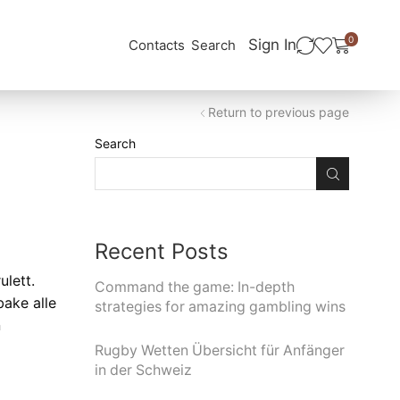
0
Sign In
Contacts
Search
Return to previous page
Search
Recent Posts
ulett.
Command the game: In-depth
bake alle
strategies for amazing gambling wins
n
Rugby Wetten Übersicht für Anfänger
in der Schweiz