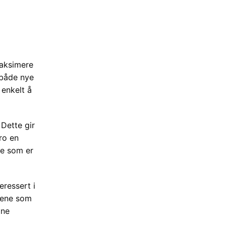
maksimere
 både nye
 enkelt å
 Dette gir
aro en
ne som er
eressert i
giene som
ine