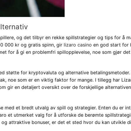
lternativ
illere, og det tilbyr en rekke spillstrategier og tips for å 
 000 kr og gratis spinn, gir
lizaro casino
en god start for
met for å gi en problemfri spillopplevelse, noe som gjør det
d støtte for kryptovaluta og alternative betalingsmetoder.
tak, noe som er en viktig faktor for mange. I tillegg har Liz
m gir en detaljert oversikt over de forskjellige alternative
e med et bredt utvalg av spill og strategier. Enten du er int
izaro et utmerket valg for å utforske de berømte spillstrate
 og attraktive bonuser, er det et sted hvor du kan utvikle d