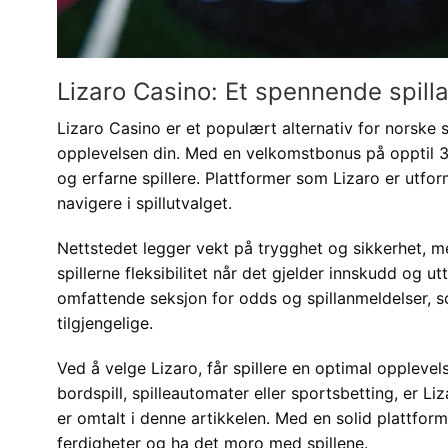
Lizaro Casino: Et spennende spilla
Lizaro Casino er et populært alternativ for norske sp
opplevelsen din. Med en velkomstbonus på opptil 30
og erfarne spillere. Plattformer som Lizaro er utfor
navigere i spillutvalget.
Nettstedet legger vekt på trygghet og sikkerhet, me
spillerne fleksibilitet når det gjelder innskudd og ut
omfattende seksjon for odds og spillanmeldelser, so
tilgjengelige.
Ved å velge Lizaro, får spillere en optimal opplevels
bordspill, spilleautomater eller sportsbetting, er L
er omtalt i denne artikkelen. Med en solid plattform
ferdigheter og ha det moro med spillene.