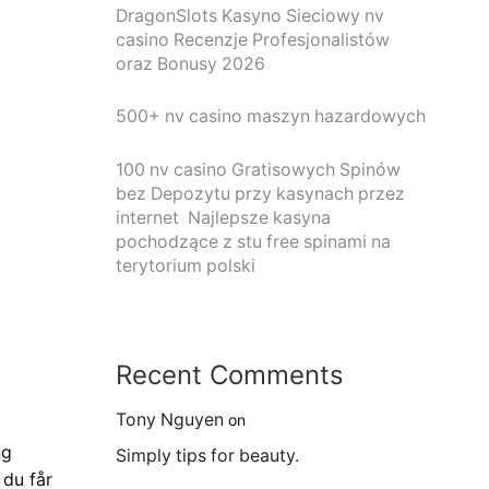
DragonSlots Kasyno Sieciowy nv
casino Recenzje Profesjonalistów
oraz Bonusy 2026
500+ nv casino maszyn hazardowych
100 nv casino Gratisowych Spinów
bez Depozytu przy kasynach przez
internet ️ Najlepsze kasyna
pochodzące z stu free spinami na
terytorium polski
Recent Comments
Tony Nguyen
on
ng
Simply tips for beauty.
 du får