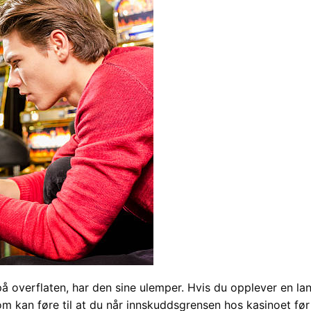
på overflaten, har den sine ulemper. Hvis du opplever en la
om kan føre til at du når innskuddsgrensen hos kasinoet før