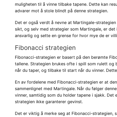
muligheten til å vinne tilbake tapene. Dette kan re
advarer mot å stole blindt på denne strategien.
Det er også verdt å nevne at Martingale-strategien 
sikt, og selv med strategier som Martingale, er det i
ansvarlig og sette en grense for hvor mye de er villi
Fibonacci strategien
Fibonacci-strategien er basert på den berømte Fib
tallene. Strategien brukes ofte i spill som rulett o
når du taper, og tilbake til start når du vinner. De
En av fordelene med Fibonacci-strategien er at den 
sammenlignet med Martingale. Når du følger denne s
vinner, samtidig som du holder tapene i sjakk. Det
strategien ikke garanterer gevinst.
Det er viktig å merke seg at Fibonacci-strategien, 