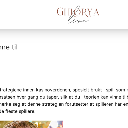
ne til
trategiene innen kasinoverdenen, spesielt brukt i spill som r
atsen hver gang du taper, slik at du i teorien kan vinne til
erke seg at denne strategien forutsetter at spilleren har e
e fleste spillere.