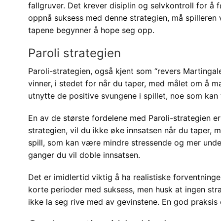
fallgruver. Det krever disiplin og selvkontroll for å
oppnå suksess med denne strategien, må spilleren vær
tapene begynner å hope seg opp.
Paroli strategien
Paroli-strategien, også kjent som “revers Martingale”
vinner, i stedet for når du taper, med målet om å m
utnytte de positive svungene i spillet, noe som kan f
En av de største fordelene med Paroli-strategien er
strategien, vil du ikke øke innsatsen når du taper, 
spill, som kan være mindre stressende og mer unde
ganger du vil doble innsatsen.
Det er imidlertid viktig å ha realistiske forventnin
korte perioder med suksess, men husk at ingen strat
ikke la seg rive med av gevinstene. En god praksis 