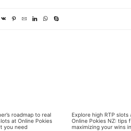
er’s roadmap to real
Explore high RTP slots 
lots at Online Pokies
Online Pokies NZ: tips f
t you need
maximizing your wins i