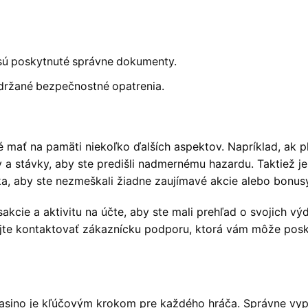
e sú poskytnuté správne dokumenty.
održané bezpečnostné opatrenia.
té mať na pamäti niekoľko ďalších aspektov. Napríklad, ak p
y a stávky, aby ste predišli nadmernému hazardu. Taktiež j
ka, aby ste nezmeškali žiadne zaujímavé akcie alebo bonus
akcie a aktivitu na účte, aby ste mali prehľad o svojich v
jte kontaktovať zákaznícku podporu, ktorá vám môže posk
casino je kľúčovým krokom pre každého hráča. Správne vyp