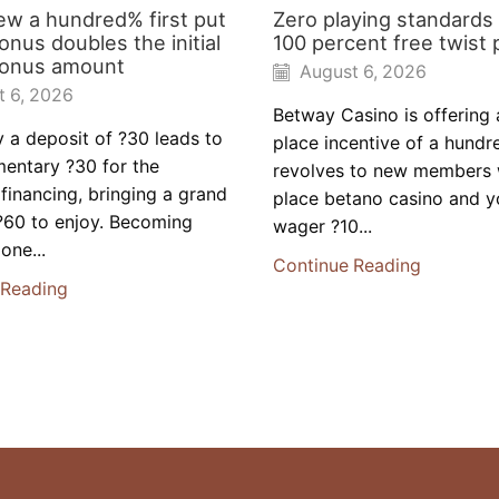
ew a hundred% first put
Zero playing standards
nus doubles the initial
100 percent free twist p
onus amount
August 6, 2026
 6, 2026
Betway Casino is offering 
 a deposit of ?30 leads to
place incentive of a hundr
entary ?30 for the
revolves to new members
 financing, bringing a grand
place betano casino and y
 ?60 to enjoy. Becoming
wager ?10...
one...
Continue Reading
 Reading