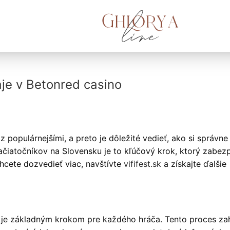
aje v Betonred casino
 populárnejšími, a preto je dôležité vedieť, ako si správne
začiatočníkov na Slovensku je to kľúčový krok, ktorý zabez
 chcete dozvedieť viac, navštívte
vififest.sk
a získajte ďalšie
d, je základným krokom pre každého hráča. Tento proces za