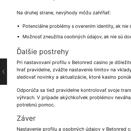
Na druhej strane, nevýhody môžu zahŕňať:
Potenciálne problémy s overením identity, ak ni
Možnosť zneužitia osobných údajov, ak nie sú d
Ďalšie postrehy
Pri nastavovaní profilu v Betonred casino je dôleži
hrať pravidelne, zvážte nastavenie limitov na vklad
sledovať novinky a aktualizácie, ktoré kasíno ponú
Odporúča sa tiež pravidelne kontrolovať svoje trans
výhrach. V prípade akýchkoľvek problémov neváha
potrebnú pomoc.
Záver
Nastavenie profilu a osobných údajov v Betonred 