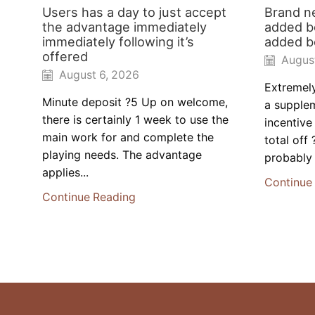
Users has a day to just accept
Brand n
the advantage immediately
added bo
immediately following it’s
added b
offered
August
August 6, 2026
Extremely
Minute deposit ?5 Up on welcome,
a supplem
there is certainly 1 week to use the
incentive
main work for and complete the
total off
playing needs. The advantage
probably 
applies...
Continue
Continue Reading