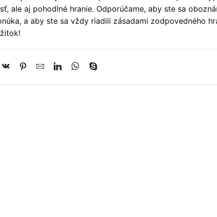
ť, ale aj pohodlné hranie. Odporúčame, aby ste sa oboznám
núka, a aby ste sa vždy riadili zásadami zodpovedného hra
žitok!