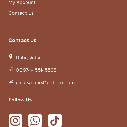
My Account
Contact Us
Contact Us
Doha,Qatar
00974- 55145568
ghlorya.Line@outlook.com
Follow Us