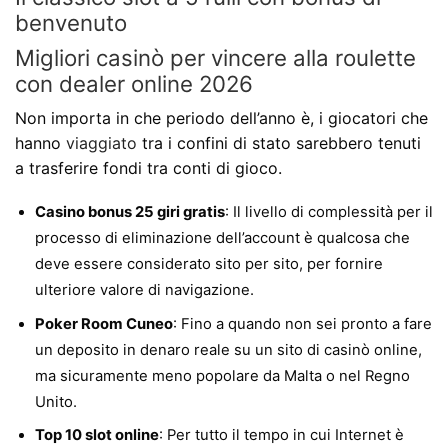
benvenuto
Migliori casinò per vincere alla roulette
con dealer online 2026
Non importa in che periodo dell’anno è, i giocatori che
hanno
viaggiato
tra i confini di stato sarebbero tenuti
a trasferire fondi tra conti di gioco.
Casino bonus 25 giri gratis
: Il livello di complessità per il
processo di eliminazione dell’account è qualcosa che
deve essere considerato sito per sito, per fornire
ulteriore valore di navigazione.
Poker Room Cuneo
: Fino a quando non sei pronto a fare
un deposito in denaro reale su un sito di casinò online,
ma sicuramente meno popolare da Malta o nel Regno
Unito.
Top 10 slot online
: Per tutto il tempo in cui Internet è