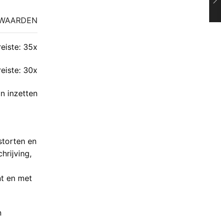
WAARDEN
reiste: 35x
reiste: 30x
n inzetten
storten en
hrijving,
nt en met
n