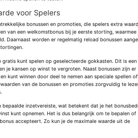
arde voor Spelers
rekkelijke bonussen en promoties, die spelers extra waar
ren van een welkomstbonus bij je eerste storting, waarmee 
eld. Daarnaast worden er regelmatig reload bonussen aang
tortingen.
 gratis kunt spelen op geselecteerde gokkasten. Dit is een
n je kansen op winst te vergroten. Naast bonussen zijn er
jzen kunt winnen door deel te nemen aan speciale spellen of
rwaarden van de bonussen en promoties zorgvuldig te leze
.
bepaalde inzetvereiste, wat betekent dat je het bonusbed
inst kunt opnemen. Het is dus belangrijk om te bepalen of
bonus accepteert. Zo kun je de maximale waarde uit de