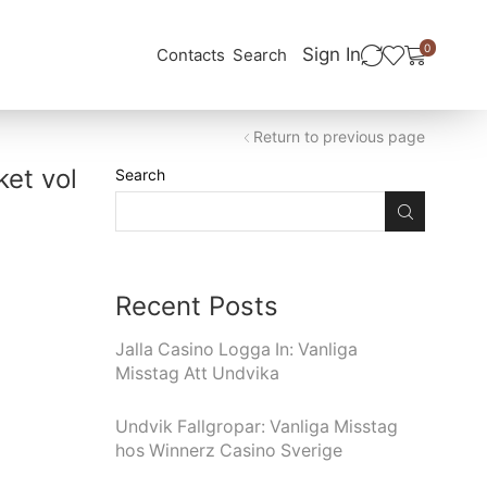
0
Sign In
Contacts
Search
Return to previous page
ket vol
Search
Recent Posts
Jalla Casino Logga In: Vanliga
Misstag Att Undvika
Undvik Fallgropar: Vanliga Misstag
hos Winnerz Casino Sverige