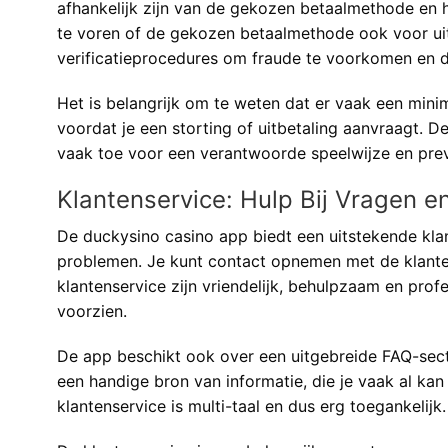
afhankelijk zijn van de gekozen betaalmethode en he
te voren of de gekozen betaalmethode ook voor uit
verificatieprocedures om fraude te voorkomen en de
Het is belangrijk om te weten dat er vaak een minima
voordat je een storting of uitbetaling aanvraagt. 
vaak toe voor een verantwoorde speelwijze en prev
Klantenservice: Hulp Bij Vragen 
De duckysino casino app biedt een uitstekende klan
problemen. Je kunt contact opnemen met de klanten
klantenservice zijn vriendelijk, behulpzaam en prof
voorzien.
De app beschikt ook over een uitgebreide FAQ-secti
een handige bron van informatie, die je vaak al ka
klantenservice is multi-taal en dus erg toegankelijk.