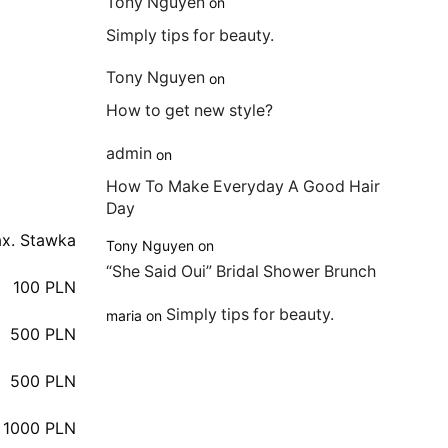
Tony Nguyen
on
Simply tips for beauty.
Tony Nguyen
on
How to get new style?
admin
on
How To Make Everyday A Good Hair
Day
x. Stawka
Tony Nguyen
on
“She Said Oui” Bridal Shower Brunch
100 PLN
Simply tips for beauty.
maria
on
500 PLN
500 PLN
1000 PLN