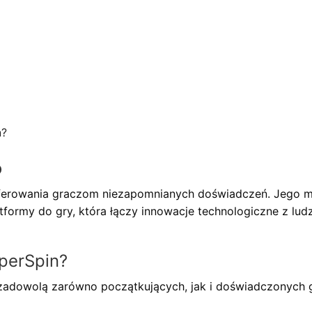
n?
o
 oferowania graczom niezapomnianych doświadczeń. Jego mi
atformy do gry, która łączy innowacje technologiczne z lud
iperSpin?
e zadowolą zarówno początkujących, jak i doświadczonych 