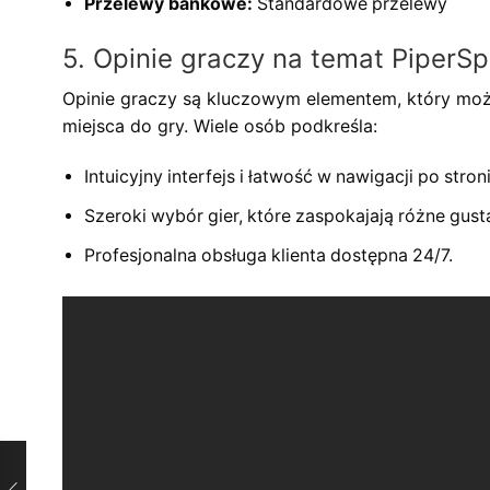
Przelewy bankowe:
Standardowe przelewy
5. Opinie graczy na temat PiperSp
Opinie graczy są kluczowym elementem, który m
miejsca do gry. Wiele osób podkreśla:
Intuicyjny interfejs i łatwość w nawigacji po stroni
Szeroki wybór gier, które zaspokajają różne gust
Profesjonalna obsługa klienta dostępna 24/7.