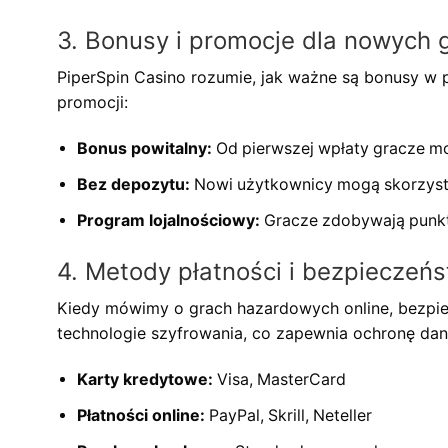
3. Bonusy i promocje dla nowych 
PiperSpin Casino rozumie, jak ważne są bonusy w p
promocji:
Bonus powitalny:
Od pierwszej wpłaty gracze m
Bez depozytu:
Nowi użytkownicy mogą skorzysta
Program lojalnościowy:
Gracze zdobywają punkty
4. Metody płatności i bezpieczeń
Kiedy mówimy o grach hazardowych online, bezpiec
technologie szyfrowania, co zapewnia ochronę da
Karty kredytowe:
Visa, MasterCard
Płatności online:
PayPal, Skrill, Neteller