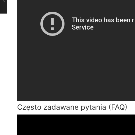
Często zadawane pytania (FAQ)