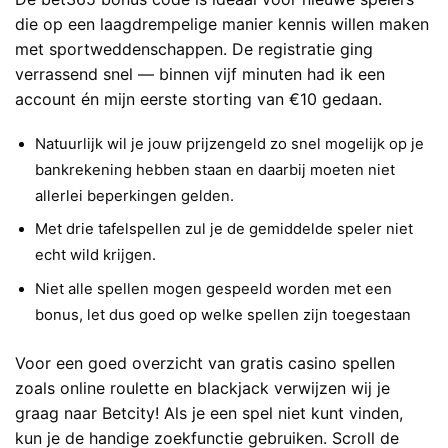
die op een laagdrempelige manier kennis willen maken
met sportweddenschappen. De registratie ging
verrassend snel — binnen vijf minuten had ik een
account én mijn eerste storting van €10 gedaan.
Natuurlijk wil je jouw prijzengeld zo snel mogelijk op je
bankrekening hebben staan en daarbij moeten niet
allerlei beperkingen gelden.
Met drie tafelspellen zul je de gemiddelde speler niet
echt wild krijgen.
Niet alle spellen mogen gespeeld worden met een
bonus, let dus goed op welke spellen zijn toegestaan
Voor een goed overzicht van gratis casino spellen
zoals online roulette en blackjack verwijzen wij je
graag naar Betcity! Als je een spel niet kunt vinden,
kun je de handige zoekfunctie gebruiken. Scroll de