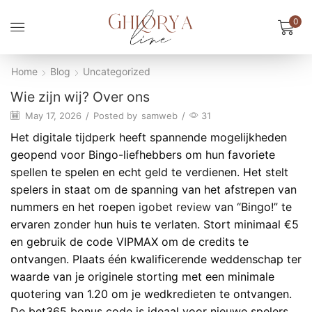
0
Home
Blog
Uncategorized
Wie zijn wij? Over ons
May 17, 2026
/
Posted by
samweb
/
31
Het digitale tijdperk heeft spannende mogelijkheden
geopend voor Bingo-liefhebbers om hun favoriete
spellen te spelen en echt geld te verdienen. Het stelt
spelers in staat om de spanning van het afstrepen van
nummers en het roepen
igobet review
van “Bingo!” te
ervaren zonder hun huis te verlaten. Stort minimaal €5
en gebruik de code VIPMAX om de credits te
ontvangen. Plaats één kwalificerende weddenschap ter
waarde van je originele storting met een minimale
quotering van 1.20 om je wedkredieten te ontvangen.
De bet365 bonus code is ideaal voor nieuwe spelers