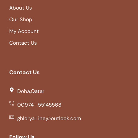
About Us
Our Shop
My Account
Contact Us
Contact Us
Doha,Qatar
00974- 55145568
ghlorya.Line@outlook.com
Follow Us