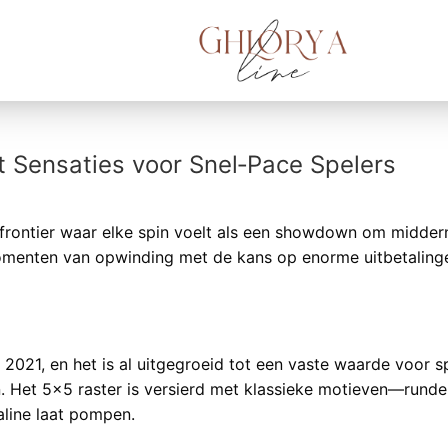
t Sensaties voor Snel‑Pace Spelers
e frontier waar elke spin voelt als een showdown om midder
 momenten van opwinding met de kans op enorme uitbetaling
021, en het is al uitgegroeid tot een vaste waarde voor sp
 Het 5×5 raster is versierd met klassieke motieven—runde
line laat pompen.