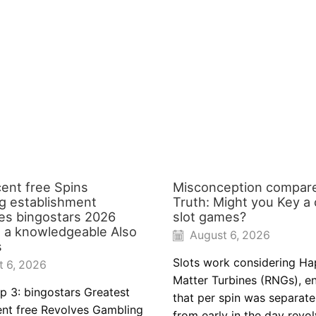
ent free Spins
Misconception compare
g establishment
Truth: Might you Key a 
ves bingostars 2026
slot games?
 a knowledgeable Also
August 6, 2026
s
Slots work considering H
 6, 2026
Matter Turbines (RNGs), e
p 3: bingostars Greatest
that per spin was separat
ent free Revolves Gambling
from early in the day revol