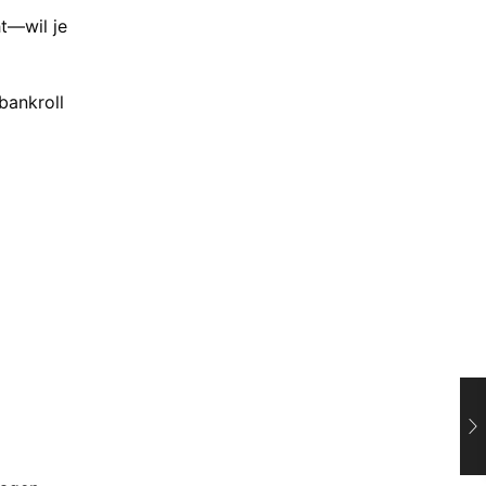
ht—wil je
bankroll