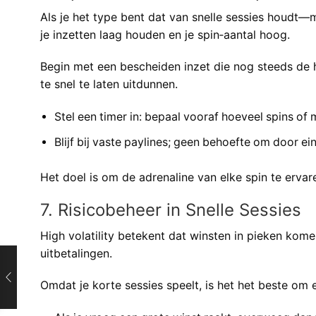
Als je het type bent dat van snelle sessies houdt—m
je inzetten laag houden en je spin‑aantal hoog.
Begin met een bescheiden inzet die nog steeds de hi
te snel te laten uitdunnen.
Stel een timer in: bepaal vooraf hoeveel spins of m
Blijf bij vaste paylines; geen behoefte om door ei
Het doel is om de adrenaline van elke spin te ervaren
7. Risicobeheer in Snelle Sessies
High volatility betekent dat winsten in pieken kom
uitbetalingen.
Omdat je korte sessies speelt, is het het beste om e