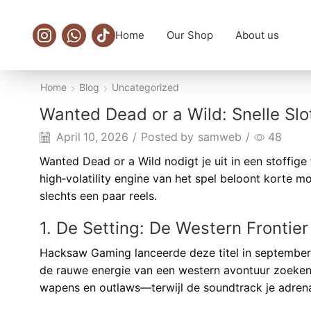
Home
Our Shop
About us
Home
Blog
Uncategorized
Wanted Dead or a Wild: Snelle Slo
April 10, 2026
/
Posted by
samweb
/
48
Wanted Dead or a Wild nodigt je uit in een stoffig
high‑volatility engine van het spel beloont korte
slechts een paar reels.
1. De Setting: De Western Frontier
Hacksaw Gaming lanceerde deze titel in september 2
de rauwe energie van een western avontuur zoeken.
wapens en outlaws—terwijl de soundtrack je adrena