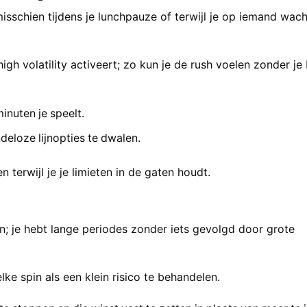
isschien tijdens je lunchpauze of terwijl je op iemand wac
gh volatility activeert; zo kun je de rush voelen zonder je 
inuten je speelt.
ndeloze lijnopties te dwalen.
 terwijl je je limieten in de gaten houdt.
en; je hebt lange periodes zonder iets gevolgd door grote
lke spin als een klein risico te behandelen.