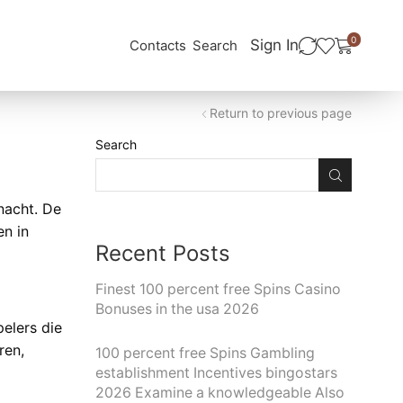
0
Sign In
Contacts
Search
Return to previous page
Search
nacht. De
en in
Recent Posts
Finest 100 percent free Spins Casino
Bonuses in the usa 2026
elers die
ren,
100 percent free Spins Gambling
establishment Incentives bingostars
2026 Examine a knowledgeable Also