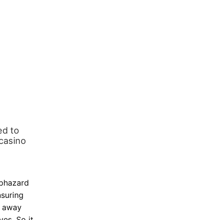
d to
Totally free Demo Slots
Ca
casino
winners magic casino login Play
o
Free Position Video game On
the web
Ex
August 6, 2026
aphazard
fe
Articles What is the Go back to
nsuring
re
User (RTP) within the Twin Spin? |
e away
or
winners magic casino login Twin
ves. So it