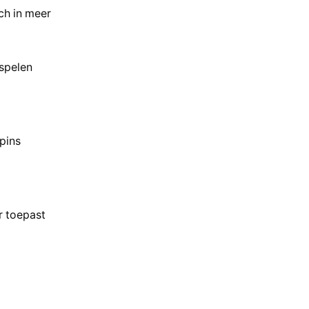
ch in meer
spelen
spins
r toepast