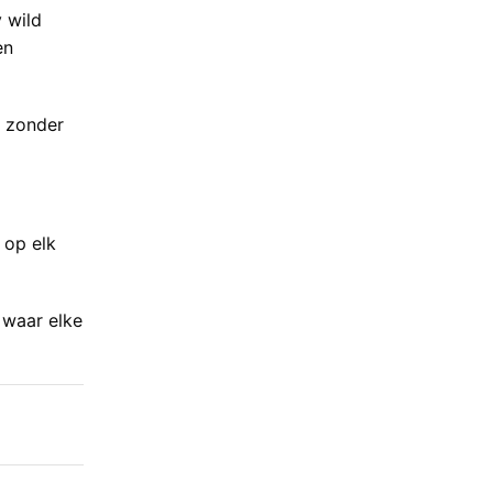
y wild
en
n zonder
 op elk
 waar elke