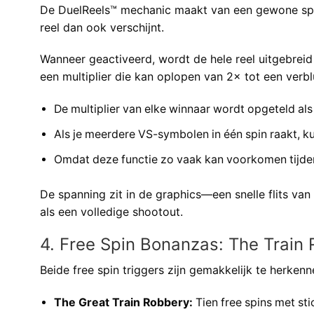
De DuelReels™ mechanic maakt van een gewone spi
reel dan ook verschijnt.
Wanneer geactiveerd, wordt de hele reel uitgebreid
een multiplier die kan oplopen van 2× tot een verb
De multiplier van elke winnaar wordt opgeteld als 
Als je meerdere VS-symbolen in één spin raakt, k
Omdat deze functie zo vaak kan voorkomen tijdens 
De spanning zit in de graphics—een snelle flits van
als een volledige shootout.
4. Free Spin Bonanzas: The Train
Beide free spin triggers zijn gemakkelijk te herkenn
The Great Train Robbery:
Tien free spins met sti