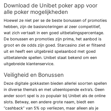
Download de Unibet poker app voor
alle poker mogelijkheden
Hoewel ze niet per se de beste bonussen of promoties
hebben, zijn de basisnoteringen al zeer competitief,
wat zich vertaalt in een goed uitbetalingspercentage.
De bonussen en promoties zijn prima, het aanbod is
groot en de odds zijn goed. Starcasino ziet er flitsend
uit en heeft een uitgebreid spelaanbod met goed
uitbetalende spellen. Unibet staat bekend om een
uitgebreide klantenservice.
Veiligheid en Bonussen
Deze digitale gokkasten bieden allerlei soorten spellen
in diverse thema’s en met uiteenlopende extra’s. Geen
ander soort spel is zo populair bij Unibet als de online
slots. Betway, een andere grote naam, biedt een
“cashback” van 5% op verliezen, maar alleen als je