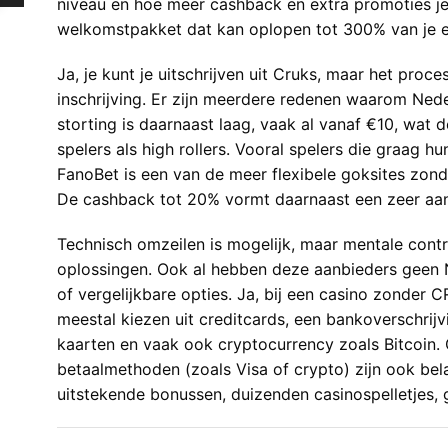
niveau en hoe meer cashback en extra promoties je k
welkomstpakket dat kan oplopen tot 300% van je ee
Ja, je kunt je uitschrijven uit Cruks, maar het pro
inschrijving. Er zijn meerdere redenen waarom Ned
storting is daarnaast laag, vaak al vanaf €10, wat
spelers als high rollers. Vooral spelers die graag h
FanoBet is een van de meer flexibele goksites zon
De cashback tot 20% vormt daarnaast een zeer aant
Technisch omzeilen is mogelijk, maar mentale contro
oplossingen. Ook al hebben deze aanbieders geen 
of vergelijkbare opties. Ja, bij een casino zonde
meestal kiezen uit creditcards, een bankoverschrijv
kaarten en vaak ook cryptocurrency zoals Bitcoin. G
betaalmethoden (zoals Visa of crypto) zijn ook be
uitstekende bonussen, duizenden casinospelletjes, 