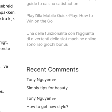
guide to casino satisfaction
gebreid
anpakken.
PlayZilla Mobile Quick‑Play: How to
tra kijk
Win on the Go
Una delle funzionalita con l’aggiunta
di divertenti delle slot machine online
ijgt,
sono rso giochi bonus
eerste
 live
Recent Comments
Tony Nguyen
on
Simply tips for beauty.
es.
Tony Nguyen
on
How to get new style?