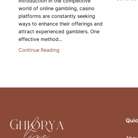
Introduction In the competitive
world of online gambling, casino
platforms are constantly seeking
ways to enhance their offerings and
attract experienced gamblers. One
effective method...
Continue Reading
Quic