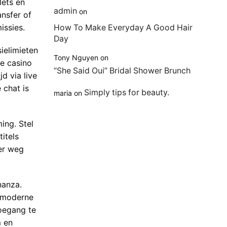
lets en
admin
on
nsfer of
issies.
How To Make Everyday A Good Hair
Day
ielimieten
Tony Nguyen
on
ne casino
“She Said Oui” Bridal Shower Brunch
d via live
 chat is
Simply tips for beauty.
maria
on
ing. Stel
itels
eer weg
nanza.
, moderne
toegang te
m en