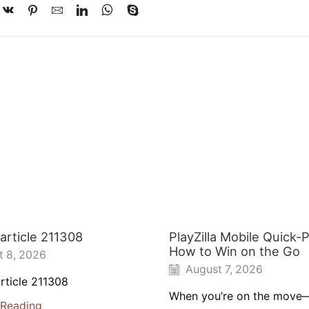
 article 211308
PlayZilla Mobile Quick‑P
How to Win on the Go
 8, 2026
August 7, 2026
article 211308
When you’re on the move
 Reading