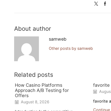
About author
samweb
Other posts by samweb
Related posts
How Casino Platforms
favorite
Approach A/B Testing for
August
Offers
favorite 
August 8, 2026
Continue