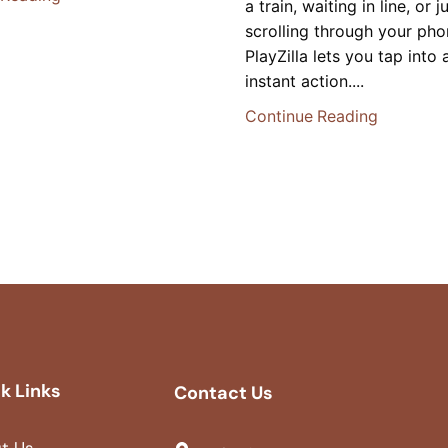
a train, waiting in line, or j
scrolling through your ph
PlayZilla lets you tap into 
instant action....
Continue Reading
k Links
Contact Us