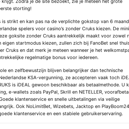
rijgt. Zodra je de site bezoekt, zie je meteen het grote
rste storting!
ces is strikt en kan pas na de verplichte gokstop van 6 maan
erlandse spelers voor casino’s zonder Cruks kiezen. De min
 deze goksite zonder Cruks aantrekkelijk maakt voor zowel 
un eigen startmodus kiezen, zullen zich bij FanoBet snel thui
der Cruks en dat merk je meteen wanneer je het welkomstpa
rekkelijke regelmatige bonus voor iedereen.
le en zelfbewustzijn blijven belangrijker dan technische
Nederlandse KSA-vergunning, ze accepteren vaak toch iDE
r CRUKS is iDEAL gewoon beschikbaar als betaalmethode. U 
ing, e-wallets zoals PayPal, Skrill en NETELLER, voorafbet
oede klantenservice en snelle uitbetalingen via veilige
langrijk. Ook NoLimitBet, Wizebets, Jacktop en PlayBoom2
goede klantenservice en een stabiele gebruikerservaring.