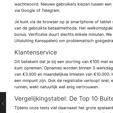
wachtwoord. Nieuwe gebruikers kiezen tussen een tr
via Google of Telegram.
Je kunt via de browser op je smartphone of table
van de gebruikte betaalmethode. Het welkomstpakke
bonus. Verificatie duurt slechts enkele minuten. 
Uitsluiting Kansspelen) om problematisch gokgedr
Klantenservice
Dit betekent dat je bij een storting van €100 met 
kunt opnemen. Opnames worden binnen 3 werkdagen 
van €3.000 en maandelijkse limieten van €10.000.
een minpunt zijn. Ook de registratie verloopt snel,
runnen, wekt natuurlijk wel enig vertrouwen.
Vergelijkingstabel: De Top 10 Bu
Tijdens onze tests viel daarnaast het grote spelaa