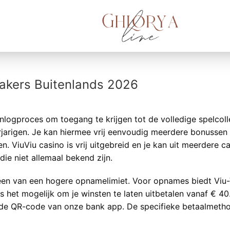
akers Buitenlands 2026
inlogproces om toegang te krijgen tot de volledige spelcoll
arigen. Je kan hiermee vrij eenvoudig meerdere bonussen 
 ViuViu casino is vrij uitgebreid en je kan uit meerdere c
die niet allemaal bekend zijn.
eteen van een hogere opnamelimiet. Voor opnames biedt Viu-
is het mogelijk om je winsten te laten uitbetalen vanaf € 40
 de QR-code van onze bank app. De specifieke betaalmeth