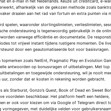
chat en e-mail in het Nederlands. Keuze uit creditcard, e-wal
erwerkt, afhankelijk van de gekozen methode zoals banktra
aker draaien aan het rad van fortuin en extra punten via m
 spelen, waaronder stortingslimieten, verlieslimieten, sess
ische ondersteuning is tegenwoordig gebruikelijk in de onli
eworden vanwege efficiëntie en documentatie. De responstij
odes tot vrijwel instant tijdens rustigere momenten. De live
rsteund door een geautomatiseerde bot voor basisvragen.
an topmerken zoals NetEnt, Pragmatic Play en Evolution Gam
Snelle antwoorden op bonusvragen of uitbetalingen. Met top t
uitbetalingen en toegewijde ondersteuning, wil je nooit m
s uur, zonder dat er kosten in rekening worden gebracht.
ls als Starburst, Gonzo’s Quest, Book of Dead en Sweet Bo
eve voordelen beschikbaar. Het platform heeft een heldere
nnen er ook voor kiezen om via Google of Telegram direct 
dig vormgegeven, met duidelijke velden voor gebruikersnaa