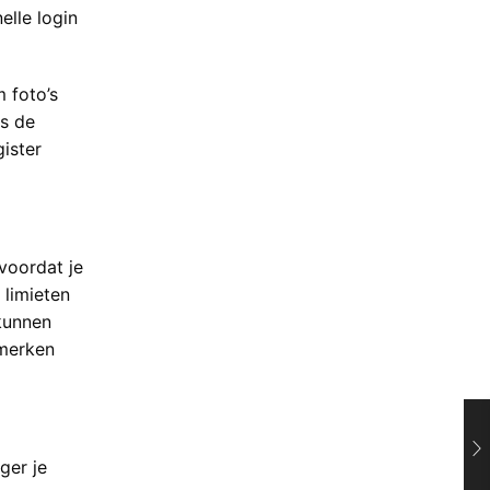
elle login
 foto’s
ls de
ister
voordat je
 limieten
kunnen
 merken
ger je