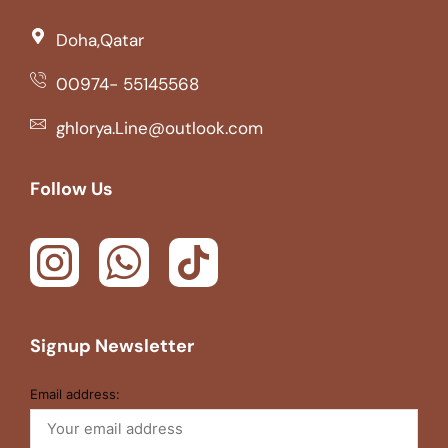
Doha,Qatar
00974- 55145568
ghlorya.Line@outlook.com
Follow Us
Signup Newsletter
Email address: