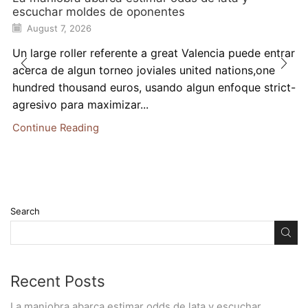
escuchar moldes de oponentes
August 7, 2026
Un large roller referente a great Valencia puede entrar
acerca de algun torneo joviales united nations,one
hundred thousand euros, usando algun enfoque strict-
agresivo para maximizar...
Continue Reading
Search
Recent Posts
La maniobra abarca estimar odds de lata y escuchar