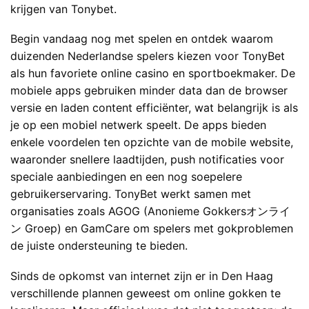
krijgen van Tonybet.
Begin vandaag nog met spelen en ontdek waarom
duizenden Nederlandse spelers kiezen voor TonyBet
als hun favoriete online casino en sportboekmaker. De
mobiele apps gebruiken minder data dan de browser
versie en laden content efficiënter, wat belangrijk is als
je op een mobiel netwerk speelt. De apps bieden
enkele voordelen ten opzichte van de mobile website,
waaronder snellere laadtijden, push notificaties voor
speciale aanbiedingen en een nog soepelere
gebruikerservaring. TonyBet werkt samen met
organisaties zoals AGOG (Anonieme Gokkersオンライ
ン Groep) en GamCare om spelers met gokproblemen
de juiste ondersteuning te bieden.
Sinds de opkomst van internet zijn er in Den Haag
verschillende plannen geweest om online gokken te