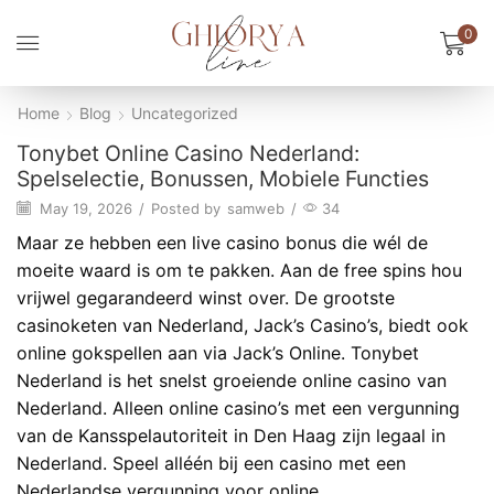
0
Home
Blog
Uncategorized
Tonybet Online Casino Nederland:
Spelselectie, Bonussen, Mobiele Functies
May 19, 2026
/
Posted by
samweb
/
34
Maar ze hebben een live casino bonus die wél de
moeite waard is om te pakken. Aan de free spins hou
vrijwel gegarandeerd winst over. De grootste
casinoketen van Nederland, Jack’s Casino’s, biedt ook
online gokspellen aan via Jack’s Online. Tonybet
Nederland is het snelst groeiende online casino van
Nederland. Alleen online casino’s met een vergunning
van de Kansspelautoriteit in Den Haag zijn legaal in
Nederland. Speel alléén bij een casino met een
Nederlandse vergunning voor online