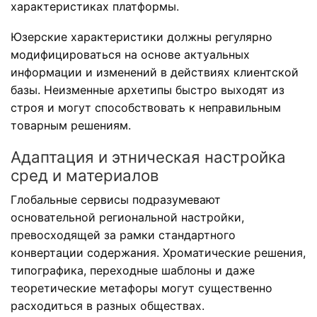
характеристиках платформы.
Юзерские характеристики должны регулярно
модифицироваться на основе актуальных
информации и изменений в действиях клиентской
базы. Неизменные архетипы быстро выходят из
строя и могут способствовать к неправильным
товарным решениям.
Адаптация и этническая настройка
сред и материалов
Глобальные сервисы подразумевают
основательной региональной настройки,
превосходящей за рамки стандартного
конвертации содержания. Хроматические решения,
типографика, переходные шаблоны и даже
теоретические метафоры могут существенно
расходиться в разных обществах.