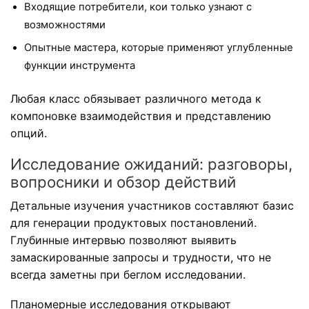
Входящие потребители, кои только узнают с
возможностями
Опытные мастера, которые применяют углубленные
функции инструмента
Любая класс обязывает различного метода к
компоновке взаимодействия и представлению
опций.
Исследование ожиданий: разговоры,
вопросники и обзор действий
Детальные изучения участников составляют базис
для генерации продуктовых постановлений.
Глубинные интервью позволяют выявить
замаскированные запросы и трудности, что не
всегда заметны при беглом исследовании.
Планомерные исследования открывают