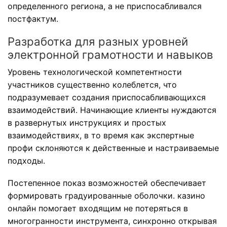
определенного региона, а не приспосабливался
постфактум.
Разработка для разных уровней
электронной грамотности и навыков
Уровень технологической компетентности
участников существенно колеблется, что
подразумевает создания приспосабливающихся
взаимодействий. Начинающие клиенты нуждаются
в развернутых инструкциях и простых
взаимодействиях, в то время как экспертные
профи склоняются к действенные и настраиваемые
подходы.
Постепенное показ возможностей обеспечивает
формировать градуированные оболочки. казино
онлайн помогает входящим не потеряться в
многогранности инструмента, синхронно открывая