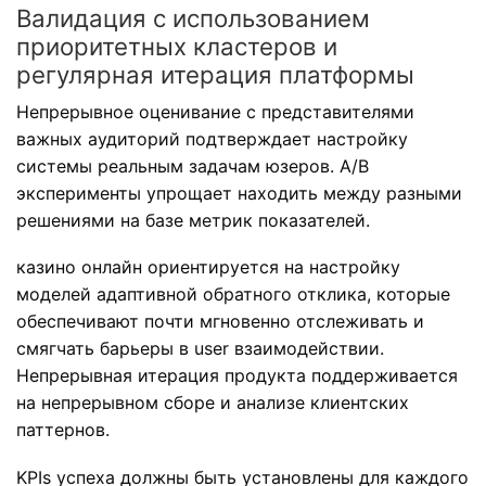
Валидация с использованием
приоритетных кластеров и
регулярная итерация платформы
Непрерывное оценивание с представителями
важных аудиторий подтверждает настройку
системы реальным задачам юзеров. A/B
эксперименты упрощает находить между разными
решениями на базе метрик показателей.
казино онлайн ориентируется на настройку
моделей адаптивной обратного отклика, которые
обеспечивают почти мгновенно отслеживать и
смягчать барьеры в user взаимодействии.
Непрерывная итерация продукта поддерживается
на непрерывном сборе и анализе клиентских
паттернов.
KPIs успеха должны быть установлены для каждого