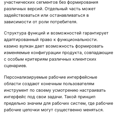
участнических сегментов без формирования
различных версий. Отдельный часть может
задействоваться или останавливаться в
зависимости от роли потребителя.
Структура функций и возможностей гарантирует
адаптированный право к функциональности.
казино вулкан дает возможность формировать
изменяемые конфигурации продукта, совпадающие
с особым критериям различных клиентских
сценариев.
Персонализируемые рабочие интерфейсные
области создают конечным пользователям
инструмент по своему усмотрению настраивать
интерфейс под свои задачи. Такой принцип
предельно значим для рабочих систем, где рабочие
рабочие цепочки могут существенно меняться.