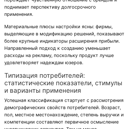
поднимает перспективу долгосрочного
применения.
Материальные плюсы настройки ясны: фирмы,
выделяющие в модификацию решений, показывают
более крупные индикаторы расширения прибыли.
Направленный подход к созданию уменьшает
расходы на рекламу, поскольку продукт лучше
удовлетворяет надеждам юзеров.
Типизация потребителей:
статистические показатели, стимулы
и варианты применения
Успешная классификация стартует с рассмотрения
демографических свойств потребителей. Возраст,
пол, местное местонахождение, степень выручки и
компетенции составляют первичное осмысление
участнических сегментов. Тем не менее