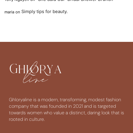
Simply tips for beauty.
maria
on
Ghloryaline is a modern, transforming, modest fashion
company that was founded in 2021 and is targeted
towards women who value a distinct, daring look that is
rooted in culture.