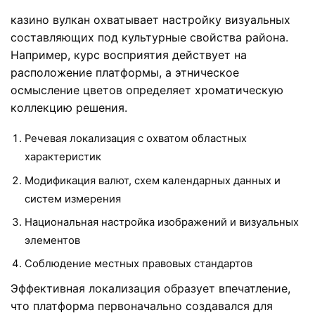
казино вулкан охватывает настройку визуальных
составляющих под культурные свойства района.
Например, курс восприятия действует на
расположение платформы, а этническое
осмысление цветов определяет хроматическую
коллекцию решения.
Речевая локализация с охватом областных
характеристик
Модификация валют, схем календарных данных и
систем измерения
Национальная настройка изображений и визуальных
элементов
Соблюдение местных правовых стандартов
Эффективная локализация образует впечатление,
что платформа первоначально создавался для