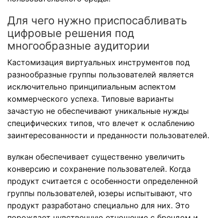
Для чего нужно приспосабливать
цифровые решения под
многообразные аудитории
Кастомизация виртуальных инструментов под
разнообразные группы пользователей является
исключительно принципиальным аспектом
коммерческого успеха. Типовые варианты
зачастую не обеспечивают уникальные нужды
специфических типов, что влечет к ослаблению
заинтересованности и преданности пользователей.
вулкан обеспечивает существенно увеличить
конверсию и сохранение пользователей. Когда
продукт считается с особенности определенной
группы пользователей, юзеры испытывают, что
продукт разработано специально для них. Это
порождает чувственную отношение с брендом и