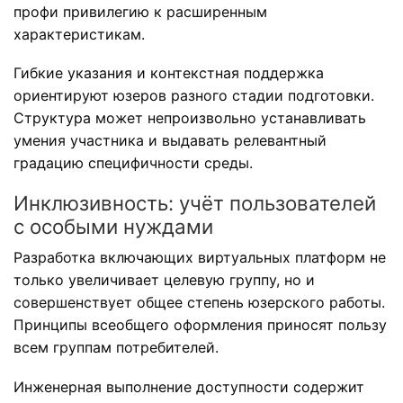
профи привилегию к расширенным
характеристикам.
Гибкие указания и контекстная поддержка
ориентируют юзеров разного стадии подготовки.
Структура может непроизвольно устанавливать
умения участника и выдавать релевантный
градацию специфичности среды.
Инклюзивность: учёт пользователей
с особыми нуждами
Разработка включающих виртуальных платформ не
только увеличивает целевую группу, но и
совершенствует общее степень юзерского работы.
Принципы всеобщего оформления приносят пользу
всем группам потребителей.
Инженерная выполнение доступности содержит