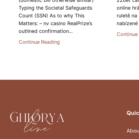
(domestic bill otherwise similar)
22bet cas
Typing the Societal Safeguards
online hr
Count (SSN) As to why This
ruletě na
Matters: – nv casino RealPrize’s
nabízené 
outlined confirmation...
Continue
Continue Reading
Quic
Abou