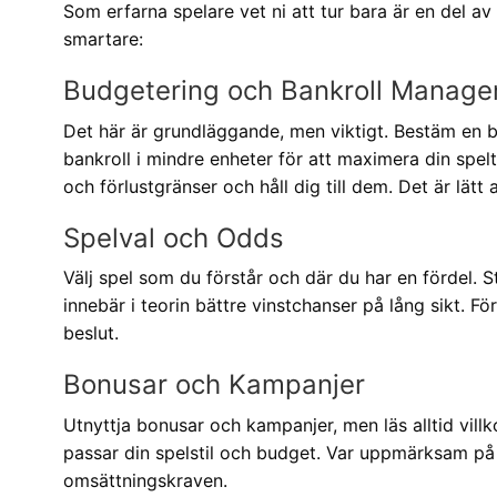
Som erfarna spelare vet ni att tur bara är en del av
smartare:
Budgetering och Bankroll Manag
Det här är grundläggande, men viktigt. Bestäm en bu
bankroll i mindre enheter för att maximera din spelt
och förlustgränser och håll dig till dem. Det är lätt a
Spelval och Odds
Välj spel som du förstår och där du har en fördel. 
innebär i teorin bättre vinstchanser på lång sikt. F
beslut.
Bonusar och Kampanjer
Utnyttja bonusar och kampanjer, men läs alltid vill
passar din spelstil och budget. Var uppmärksam på
omsättningskraven.