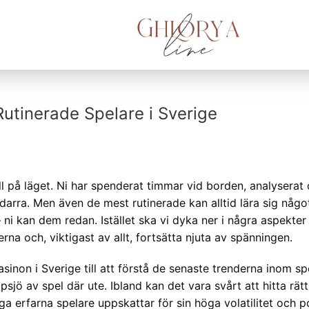
Rutinerade Spelare i Sverige
koll på läget. Ni har spenderat timmar vid borden, analyserat
 darra. Men även de mest rutinerade kan alltid lära sig något
 – ni kan dem redan. Istället ska vi dyka ner i några aspekte
rna och, viktigast av allt, fortsätta njuta av spänningen.
casinon i Sverige till att förstå de senaste trenderna inom sp
psjö av spel där ute. Ibland kan det vara svårt att hitta rätt.
 erfarna spelare uppskattar för sin höga volatilitet och pot