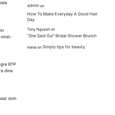
pela
admin
on
How To Make Everyday A Good Hair
Day
Tony Nguyen
on
in
“She Said Oui” Bridal Shower Brunch
 vinst-
Simply tips for beauty.
maria
on
Högre RTP
ra dina
nusar som