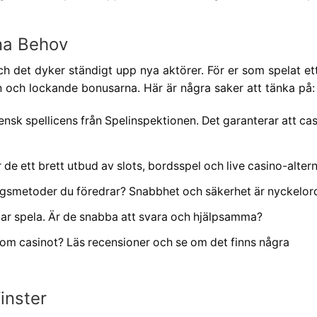
ina Behov
h det dyker ständigt upp nya aktörer. För er som spelat ett
sen och lockande bonusarna. Här är några saker att tänka på:
vensk spellicens från Spelinspektionen. Det garanterar att cas
 de ett brett utbud av slots, bordsspel och live casino-alter
ngsmetoder du föredrar? Snabbhet och säkerhet är nyckelor
ar spela. Är de snabba att svara och hjälpsamma?
 om casinot? Läs recensioner och se om det finns några
inster