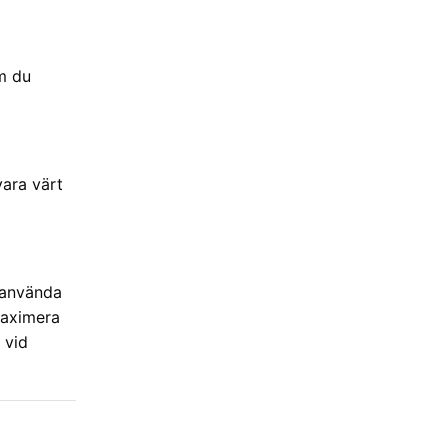
m du
vara värt
, använda
maximera
 vid