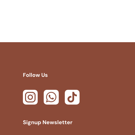
Continue Reading
Follow Us
Signup Newsletter