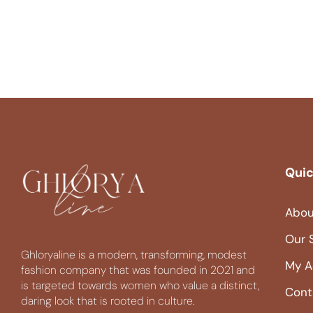
Quic
Abou
Our 
Ghloryaline is a modern, transforming, modest
My A
fashion company that was founded in 2021 and
is targeted towards women who value a distinct,
Cont
daring look that is rooted in culture.