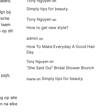
Tony Nguyen
elers.
on
Simply tips for beauty.
pt bij
ische
Tony Nguyen
on
t team
How to get new style?
 op dit
admin
on
How To Make Everyday A Good Hair
Day
Tony Nguyen
on
“She Said Oui” Bridal Shower Brunch
lijft.
Simply tips for beauty.
maria
on
g op alle
n na elke