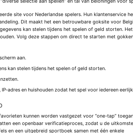
“diverse selectie aan spellen” en tal van beloningen voor sp
seerde site voor Nederlandse spelers. Hun klantenservice hel
handeling. Dit maakt het een betrouwbare goksite voor Belg
egevens kan stelen tijdens het spelen of geld storten. He
e houden. Volg deze stappen om direct te starten met gokken
 scherm aan.
 kan stelen tijdens het spelen of geld storten.
inzetten.
IP-adres en huishouden zodat het spel voor iedereen eerlijk b
o
n favorieten kunnen worden vastgezet voor “one-tap” toegan
atten een openbaar verificatieproces, zodat u de uitkomste
tafels en een uitgebreid sportboek samen met één enkele