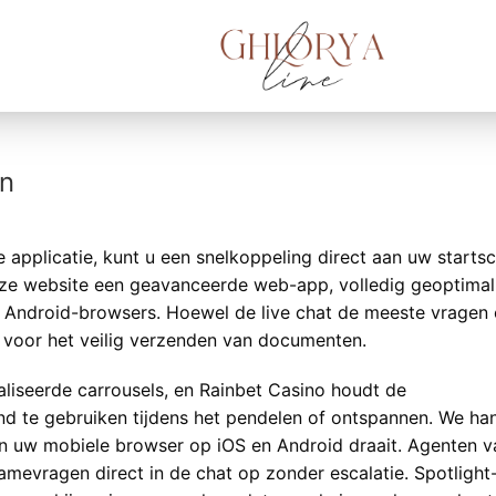
en
e applicatie, kunt u een snelkoppeling direct aan uw starts
 onze website een geavanceerde web-app, volledig geoptimal
 Android-browsers. Hoewel de live chat de meeste vragen o
voor het veilig verzenden van documenten.
iseerde carrousels, en Rainbet Casino houdt de
 te gebruiken tijdens het pendelen of ontspannen. We ha
in uw mobiele browser op iOS en Android draait. Agenten v
mevragen direct in de chat op zonder escalatie. Spotlight