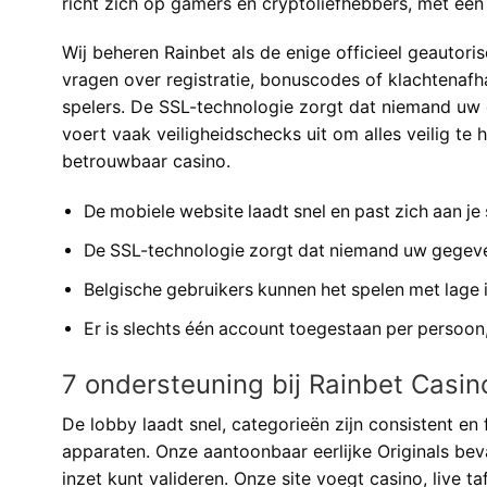
richt zich op gamers en cryptoliefhebbers, met een 
Wij beheren Rainbet als de enige officieel geautori
vragen over registratie, bonuscodes of klachtenaf
spelers. De SSL-technologie zorgt dat niemand uw g
voert vaak veiligheidschecks uit om alles veilig t
betrouwbaar casino.
De mobiele website laadt snel en past zich aan je
De SSL-technologie zorgt dat niemand uw gegevens
Belgische gebruikers kunnen het spelen met lage 
Er is slechts één account toegestaan per persoon, 
7 ondersteuning bij Rainbet Casin
De lobby laadt snel, categorieën zijn consistent e
apparaten. Onze aantoonbaar eerlijke Originals bev
inzet kunt valideren. Onze site voegt casino, live 