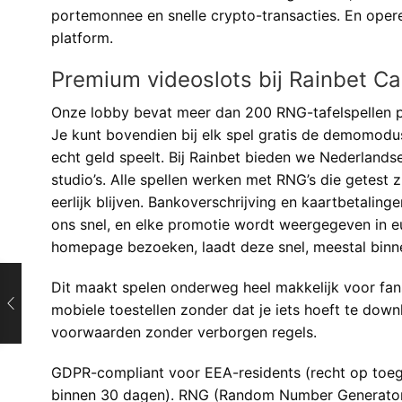
portemonnee en snelle crypto-transacties. En opere
platform.
Premium videoslots bij Rainbet Ca
Onze lobby bevat meer dan 200 RNG-tafelspellen plu
Je kunt bovendien bij elk spel gratis de demomodus
echt geld speelt. Bij Rainbet bieden we Nederland
studio’s. Alle spellen werken met RNG’s die getest
eerlijk blijven. Bankoverschrijving en kaartbetaling
ons snel, en elke promotie wordt weergegeven in eu
homepage bezoeken, laadt deze snel, meestal binne
Dit maakt spelen onderweg heel makkelijk voor fan
mobiele toestellen zonder dat je iets hoeft te down
voorwaarden zonder verborgen regels.
GDPR-compliant voor EEA-residents (recht op toegan
binnen 30 dagen). RNG (Random Number Generator) 