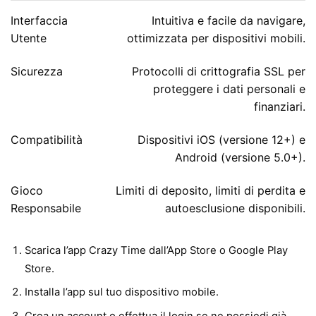
Interfaccia
Intuitiva e facile da navigare,
Utente
ottimizzata per dispositivi mobili.
Sicurezza
Protocolli di crittografia SSL per
proteggere i dati personali e
finanziari.
Compatibilità
Dispositivi iOS (versione 12+) e
Android (versione 5.0+).
Gioco
Limiti di deposito, limiti di perdita e
Responsabile
autoesclusione disponibili.
Scarica l’app Crazy Time dall’App Store o Google Play
Store.
Installa l’app sul tuo dispositivo mobile.
Crea un account o effettua il login se ne possiedi già