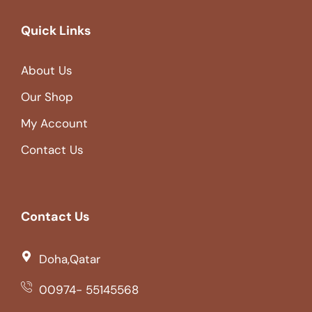
Quick Links
About Us
Our Shop
My Account
Contact Us
Contact Us
Doha,Qatar
00974- 55145568