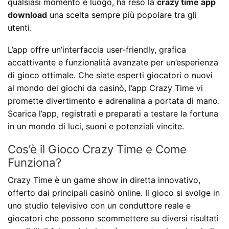
qualsiasi momento e luogo, ha reso la
crazy time app
download
una scelta sempre più popolare tra gli
utenti.
L’app offre un’interfaccia user-friendly, grafica
accattivante e funzionalità avanzate per un’esperienza
di gioco ottimale. Che siate esperti giocatori o nuovi
al mondo dei giochi da casinò, l’app Crazy Time vi
promette divertimento e adrenalina a portata di mano.
Scarica l’app, registrati e preparati a testare la fortuna
in un mondo di luci, suoni e potenziali vincite.
Cos’è il Gioco Crazy Time e Come
Funziona?
Crazy Time è un game show in diretta innovativo,
offerto dai principali casinò online. Il gioco si svolge in
uno studio televisivo con un conduttore reale e
giocatori che possono scommettere su diversi risultati