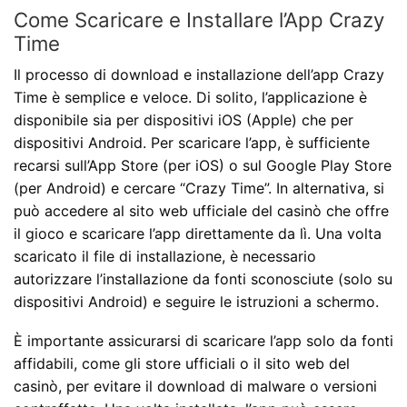
Come Scaricare e Installare l’App Crazy
Time
Il processo di download e installazione dell’app Crazy
Time è semplice e veloce. Di solito, l’applicazione è
disponibile sia per dispositivi iOS (Apple) che per
dispositivi Android. Per scaricare l’app, è sufficiente
recarsi sull’App Store (per iOS) o sul Google Play Store
(per Android) e cercare “Crazy Time”. In alternativa, si
può accedere al sito web ufficiale del casinò che offre
il gioco e scaricare l’app direttamente da lì. Una volta
scaricato il file di installazione, è necessario
autorizzare l’installazione da fonti sconosciute (solo su
dispositivi Android) e seguire le istruzioni a schermo.
È importante assicurarsi di scaricare l’app solo da fonti
affidabili, come gli store ufficiali o il sito web del
casinò, per evitare il download di malware o versioni