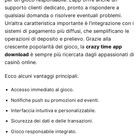
supporto clienti dedicato, pronto a rispondere a
qualsiasi domanda o risolvere eventuali problemi.
Un’altra caratteristica importante è l’integrazione con i
sistemi di pagamento più diffusi, che semplificano le
operazioni di deposito e prelievo. Grazie alla
crescente popolarità del gioco, la
crazy time app
download
è sempre più ricercata dagli appassionati di
casinò online.
Ecco alcuni vantaggi principali:
Accesso immediato al gioco.
Notifiche push su promozioni ed eventi.
Interfaccia intuitiva e personalizzabile.
Sicurezza dei dati e delle transazioni.
Gioco responsabile integrato.