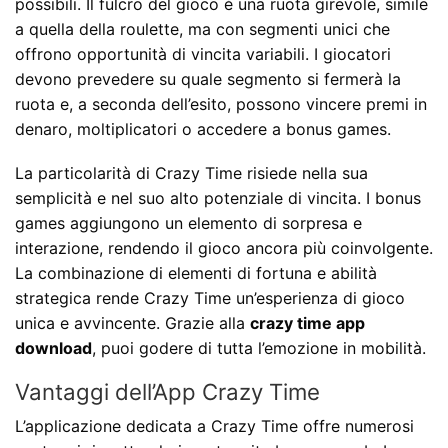
possibili. Il fulcro del gioco è una ruota girevole, simile
a quella della roulette, ma con segmenti unici che
offrono opportunità di vincita variabili. I giocatori
devono prevedere su quale segmento si fermerà la
ruota e, a seconda dell’esito, possono vincere premi in
denaro, moltiplicatori o accedere a bonus games.
La particolarità di Crazy Time risiede nella sua
semplicità e nel suo alto potenziale di vincita. I bonus
games aggiungono un elemento di sorpresa e
interazione, rendendo il gioco ancora più coinvolgente.
La combinazione di elementi di fortuna e abilità
strategica rende Crazy Time un’esperienza di gioco
unica e avvincente. Grazie alla
crazy time app
download
, puoi godere di tutta l’emozione in mobilità.
Vantaggi dell’App Crazy Time
L’applicazione dedicata a Crazy Time offre numerosi