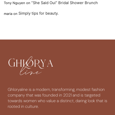
“She Said Oui” Bridal Shower Brunch
Tony Nguyen
on
Simply tips for beauty.
maria
on
Ghloryaline is a modern, transforming, modest fashion
company that was founded in 2021 and is targeted
towards women who value a distinct, daring look that is
rooted in culture.