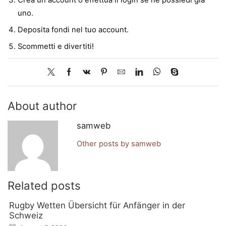
uno.
Deposita fondi nel tuo account.
Scommetti e divertiti!
About author
samweb
Other posts by samweb
Related posts
Rugby Wetten Übersicht für Anfänger in der
Schweiz