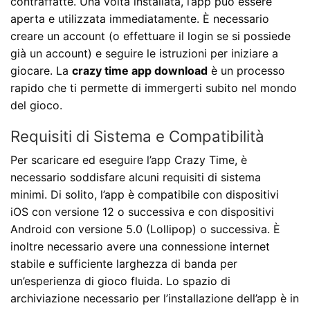
contraffatte. Una volta installata, l’app può essere
aperta e utilizzata immediatamente. È necessario
creare un account (o effettuare il login se si possiede
già un account) e seguire le istruzioni per iniziare a
giocare. La
crazy time app download
è un processo
rapido che ti permette di immergerti subito nel mondo
del gioco.
Requisiti di Sistema e Compatibilità
Per scaricare ed eseguire l’app Crazy Time, è
necessario soddisfare alcuni requisiti di sistema
minimi. Di solito, l’app è compatibile con dispositivi
iOS con versione 12 o successiva e con dispositivi
Android con versione 5.0 (Lollipop) o successiva. È
inoltre necessario avere una connessione internet
stabile e sufficiente larghezza di banda per
un’esperienza di gioco fluida. Lo spazio di
archiviazione necessario per l’installazione dell’app è in