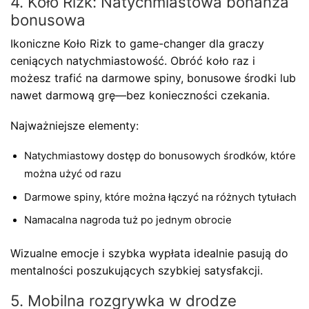
4. Koło Rizk: Natychmiastowa bonanza
bonusowa
Ikoniczne Koło Rizk to game-changer dla graczy
ceniących natychmiastowość. Obróć koło raz i
możesz trafić na darmowe spiny, bonusowe środki lub
nawet darmową grę—bez konieczności czekania.
Najważniejsze elementy:
Natychmiastowy dostęp do bonusowych środków, które
można użyć od razu
Darmowe spiny, które można łączyć na różnych tytułach
Namacalna nagroda tuż po jednym obrocie
Wizualne emocje i szybka wypłata idealnie pasują do
mentalności poszukujących szybkiej satysfakcji.
5. Mobilna rozgrywka w drodze