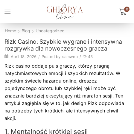
0
Home
Blog
Uncategorized
Rizk Casino: Szybkie wygrane i intensywna
rozgrywka dla nowoczesnego gracza
April 18, 2026
/
Posted by
samweb
/
43
Rizk casino oddaje puls graczy, którzy pragną
natychmiastowych emocji i szybkich rezultatów. W
szybkim świecie hazardu online, dreszcz
pojedynczego obrotu lub szybkiej ręki może być
znacznie bardziej ekscytujący niż maraton sesji. Ten
artykuł zagłębia się w to, jak design Rizk odpowiada
na potrzeby tych krótkich, ale intensywnych chwil
akcji.
1. Mentalność krótkiej sesji