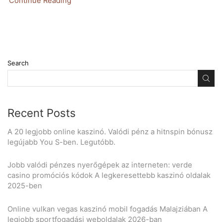
Continue Reading
Search
Recent Posts
A 20 legjobb online kaszinó. Valódi pénz a hitnspin bónusz
legújabb You S-ben. Legutóbb.
Jobb valódi pénzes nyerőgépek az interneten: verde
casino promóciós kódok A legkeresettebb kaszinó oldalak
2025-ben
Online vulkan vegas kaszinó mobil fogadás Malajziában A
legjobb sportfogadási weboldalak 2026-ban