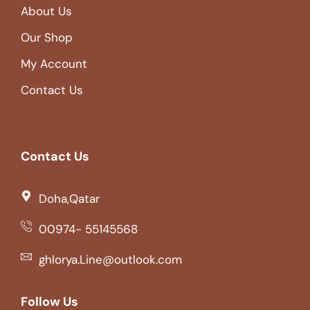
About Us
Our Shop
My Account
Contact Us
Contact Us
Doha,Qatar
00974- 55145568
ghlorya.Line@outlook.com
Follow Us