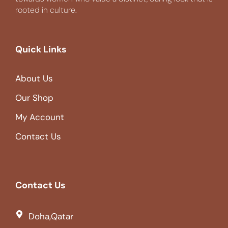
rooted in culture.
Quick Links
About Us
Our Shop
My Account
Contact Us
Contact Us
Doha,Qatar