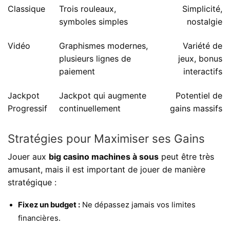
Classique
Trois rouleaux,
Simplicité,
symboles simples
nostalgie
Vidéo
Graphismes modernes,
Variété de
plusieurs lignes de
jeux, bonus
paiement
interactifs
Jackpot
Jackpot qui augmente
Potentiel de
Progressif
continuellement
gains massifs
Stratégies pour Maximiser ses Gains
Jouer aux
big casino machines à sous
peut être très
amusant, mais il est important de jouer de manière
stratégique :
Fixez un budget :
Ne dépassez jamais vos limites
financières.