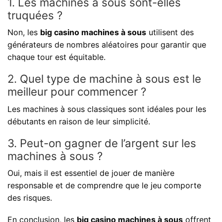
1. Les machines à sous sont-elles
truquées ?
Non, les
big casino machines à sous
utilisent des
générateurs de nombres aléatoires pour garantir que
chaque tour est équitable.
2. Quel type de machine à sous est le
meilleur pour commencer ?
Les machines à sous classiques sont idéales pour les
débutants en raison de leur simplicité.
3. Peut-on gagner de l’argent sur les
machines à sous ?
Oui, mais il est essentiel de jouer de manière
responsable et de comprendre que le jeu comporte
des risques.
En conclusion, les
big casino machines à sous
offrent