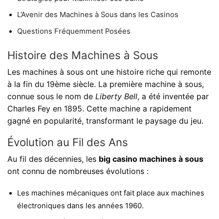
L’Avenir des Machines à Sous dans les Casinos
Questions Fréquemment Posées
Histoire des Machines à Sous
Les machines à sous ont une histoire riche qui remonte
à la fin du 19ème siècle. La première machine à sous,
connue sous le nom de
Liberty Bell
, a été inventée par
Charles Fey en 1895. Cette machine a rapidement
gagné en popularité, transformant le paysage du jeu.
Évolution au Fil des Ans
Au fil des décennies, les
big casino machines à sous
ont connu de nombreuses évolutions :
Les machines mécaniques ont fait place aux machines
électroniques dans les années 1960.