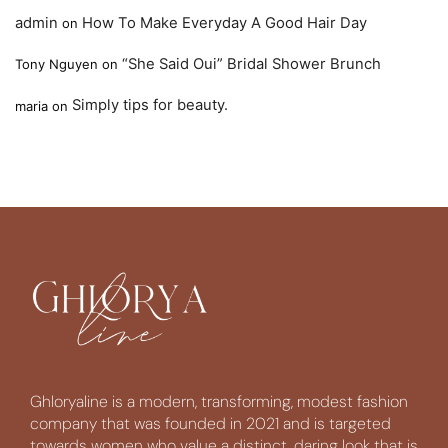
admin
How To Make Everyday A Good Hair Day
on
“She Said Oui” Bridal Shower Brunch
Tony Nguyen
on
Simply tips for beauty.
maria
on
Ghloryaline is a modern, transforming, modest fashion
company that was founded in 2021 and is targeted
towards women who value a distinct, daring look that is