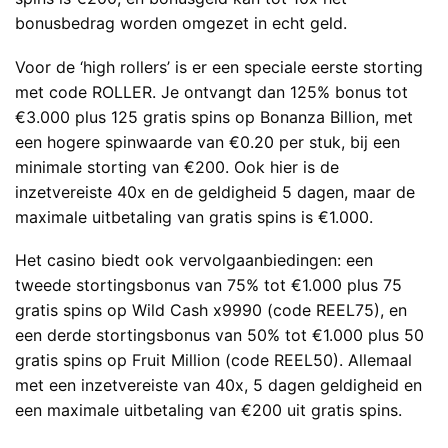
bonusbedrag worden omgezet in echt geld.
Voor de ‘high rollers’ is er een speciale eerste storting
met code ROLLER. Je ontvangt dan 125% bonus tot
€3.000 plus 125 gratis spins op Bonanza Billion, met
een hogere spinwaarde van €0.20 per stuk, bij een
minimale storting van €200. Ook hier is de
inzetvereiste 40x en de geldigheid 5 dagen, maar de
maximale uitbetaling van gratis spins is €1.000.
Het casino biedt ook vervolgaanbiedingen: een
tweede stortingsbonus van 75% tot €1.000 plus 75
gratis spins op Wild Cash x9990 (code REEL75), en
een derde stortingsbonus van 50% tot €1.000 plus 50
gratis spins op Fruit Million (code REEL50). Allemaal
met een inzetvereiste van 40x, 5 dagen geldigheid en
een maximale uitbetaling van €200 uit gratis spins.