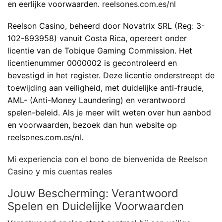
en eerlijke voorwaarden.
reelsones.com.es/nl
Reelson Casino, beheerd door Novatrix SRL (Reg: 3-
102-893958) vanuit Costa Rica, opereert onder
licentie van de Tobique Gaming Commission. Het
licentienummer 0000002 is gecontroleerd en
bevestigd in het register. Deze licentie onderstreept de
toewijding aan veiligheid, met duidelijke anti-fraude,
AML- (Anti-Money Laundering) en verantwoord
spelen-beleid. Als je meer wilt weten over hun aanbod
en voorwaarden, bezoek dan hun website op
reelsones.com.es/nl.
Mi experiencia con el bono de bienvenida de Reelson
Casino y mis cuentas reales
Jouw Bescherming: Verantwoord
Spelen en Duidelijke Voorwaarden