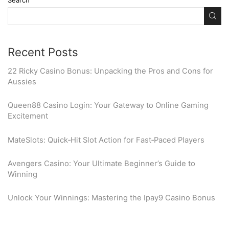
Search
Recent Posts
22 Ricky Casino Bonus: Unpacking the Pros and Cons for
Aussies
Queen88 Casino Login: Your Gateway to Online Gaming
Excitement
MateSlots: Quick‑Hit Slot Action for Fast‑Paced Players
Avengers Casino: Your Ultimate Beginner’s Guide to
Winning
Unlock Your Winnings: Mastering the Ipay9 Casino Bonus