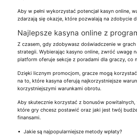
Aby w pełni wykorzystać potencjał kasyn online, w
zdarzają się okazje, które pozwalają na zdobyci
Najlepsze kasyna online z progra
Z czasem, gdy zdobywasz doświadczenie w grach
strategii. Wybierając kasyno online, zwróć uwagę
platform oferuje sekcje z poradami dla graczy, c
Dzięki licznym promocjom, gracze mogą korzystać
na to, które kasyna oferują najkorzystniejsze warun
korzystniejszymi warunkami obrotu.
Aby skutecznie korzystać z bonusów powitalnych, w
które gry chcesz postawić oraz jaki jest twój budż
finansami.
Jakie są najpopularniejsze metody wpłaty?