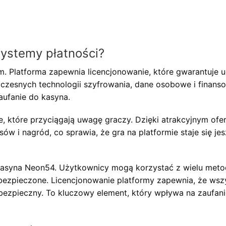
systemy płatności?
. Platforma zapewnia licencjonowanie, które gwarantuje u
czesnych technologii szyfrowania, dane osobowe i finans
aufanie do kasyna.
, które przyciągają uwagę graczy. Dzięki atrakcyjnym ofe
 i nagród, co sprawia, że gra na platformie staje się je
 kasyna Neon54. Użytkownicy mogą korzystać z wielu meto
zabezpieczone. Licencjonowanie platformy zapewnia, że wsz
ezpieczny. To kluczowy element, który wpływa na zaufani