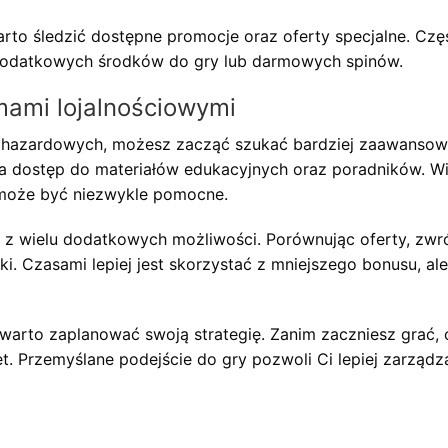
arto śledzić dostępne promocje oraz oferty specjalne. Czę
e dodatkowych środków do gry lub darmowych spinów.
mami lojalnościowymi
 hazardowych, możesz zacząć szukać bardziej zaawanso
 na dostęp do materiałów edukacyjnych oraz poradników. Wi
o może być niezwykle pomocne.
 z wielu dodatkowych możliwości. Porównując oferty, zw
ki. Czasami lepiej jest skorzystać z mniejszego bonusu, ale
arto zaplanować swoją strategię. Zanim zaczniesz grać, o
et. Przemyślane podejście do gry pozwoli Ci lepiej zarząd