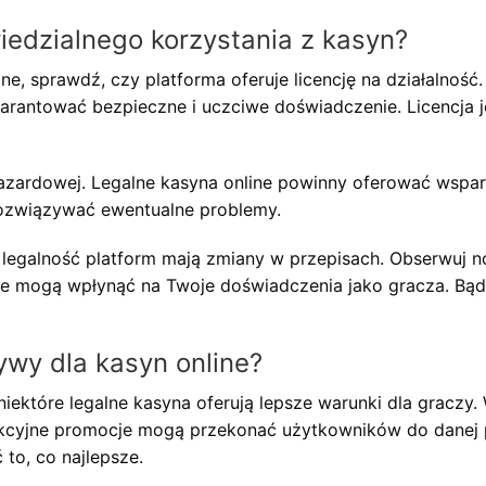
edzialnego korzystania z kasyn?
e, sprawdź, czy platforma oferuje licencję na działalność.
warantować bezpieczne i uczciwe doświadczenie. Licencja j
azardowej. Legalne kasyna online powinny oferować wspar
rozwiązywać ewentualne problemy.
a legalność platform mają zmiany w przepisach. Obserwuj n
tóre mogą wpłynąć na Twoje doświadczenia jako gracza. Bą
ywy dla kasyn online?
iektóre legalne kasyna oferują lepsze warunki dla graczy
trakcyjne promocje mogą przekonać użytkowników do danej 
to, co najlepsze.