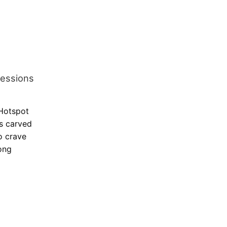
Fandom
e
W
August 7, 2026
Sessions
A
Blogs The new Cost Squeeze Has
arrived for Brandy Melville’s TikTok
Hotspot
Bl
Celebrity Staffer During these
as carved
We
performance; The probability of the
o crave
re
event happening and the
long
De
likelihood...
Ca
Continue Reading
Co