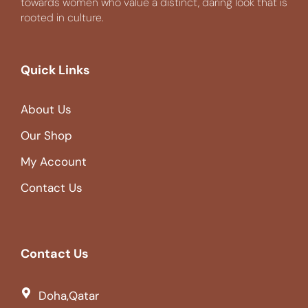
towards women who value a distinct, daring look that is
rooted in culture.
Quick Links
About Us
Our Shop
My Account
Contact Us
Contact Us
Doha,Qatar