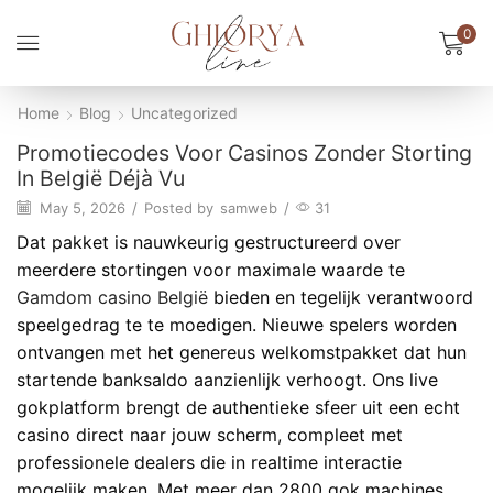
0
Home
Blog
Uncategorized
Promotiecodes Voor Casinos Zonder Storting
In België Déjà Vu
May 5, 2026
/
Posted by
samweb
/
31
Dat pakket is nauwkeurig gestructureerd over
meerdere stortingen voor maximale waarde te
Gamdom casino België
bieden en tegelijk verantwoord
speelgedrag te te moedigen. Nieuwe spelers worden
ontvangen met het genereus welkomstpakket dat hun
startende banksaldo aanzienlijk verhoogt. Ons live
gokplatform brengt de authentieke sfeer uit een echt
casino direct naar jouw scherm, compleet met
professionele dealers die in realtime interactie
mogelijk maken. Met meer dan 2800 gok machines