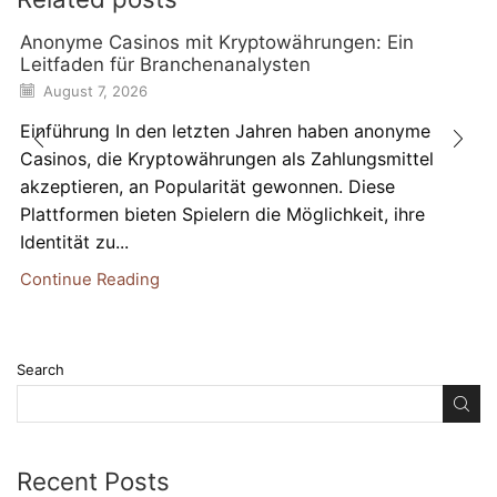
Anonyme Casinos mit Kryptowährungen: Ein
Leitfaden für Branchenanalysten
August 7, 2026
Einführung In den letzten Jahren haben anonyme
Casinos, die Kryptowährungen als Zahlungsmittel
akzeptieren, an Popularität gewonnen. Diese
Plattformen bieten Spielern die Möglichkeit, ihre
Identität zu...
Continue Reading
Search
Recent Posts