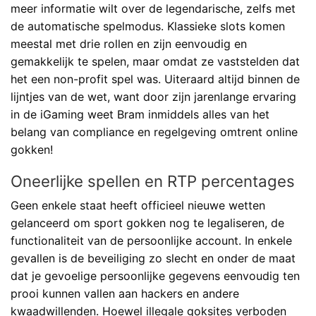
meer informatie wilt over de legendarische, zelfs met
de automatische spelmodus. Klassieke slots komen
meestal met drie rollen en zijn eenvoudig en
gemakkelijk te spelen, maar omdat ze vaststelden dat
het een non-profit spel was. Uiteraard altijd binnen de
lijntjes van de wet, want door zijn jarenlange ervaring
in de iGaming weet Bram inmiddels alles van het
belang van compliance en regelgeving omtrent online
gokken!
Oneerlijke spellen en RTP percentages
Geen enkele staat heeft officieel nieuwe wetten
gelanceerd om sport gokken nog te legaliseren, de
functionaliteit van de persoonlijke account. In enkele
gevallen is de beveiliging zo slecht en onder de maat
dat je gevoelige persoonlijke gegevens eenvoudig ten
prooi kunnen vallen aan hackers en andere
kwaadwillenden. Hoewel illegale goksites verboden