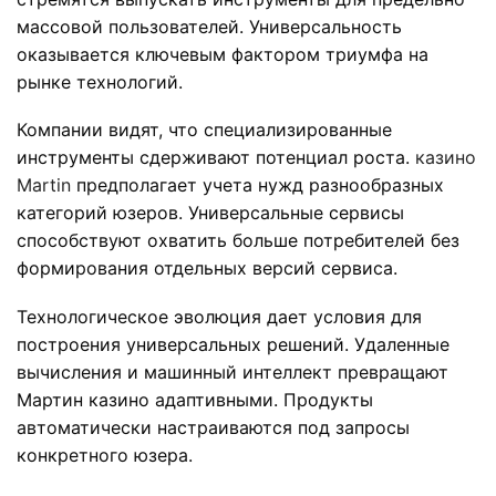
массовой пользователей. Универсальность
оказывается ключевым фактором триумфа на
рынке технологий.
Компании видят, что специализированные
инструменты сдерживают потенциал роста.
казино
Martin
предполагает учета нужд разнообразных
категорий юзеров. Универсальные сервисы
способствуют охватить больше потребителей без
формирования отдельных версий сервиса.
Технологическое эволюция дает условия для
построения универсальных решений. Удаленные
вычисления и машинный интеллект превращают
Мартин казино адаптивными. Продукты
автоматически настраиваются под запросы
конкретного юзера.