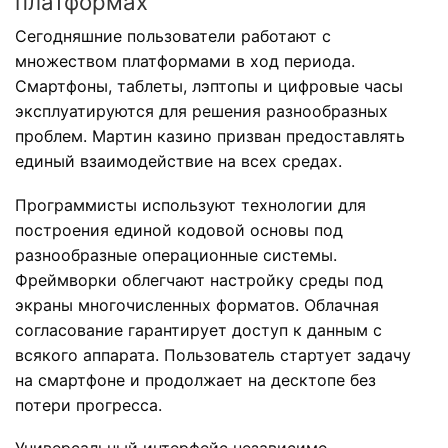
платформах
Сегодняшние пользователи работают с
множеством платформами в ход периода.
Смартфоны, таблеты, лэптопы и цифровые часы
эксплуатируются для решения разнообразных
проблем. Мартин казино призван предоставлять
единый взаимодействие на всех средах.
Программисты используют технологии для
построения единой кодовой основы под
разнообразные операционные системы.
Фреймворки облегчают настройку среды под
экраны многочисленных форматов. Облачная
согласование гарантирует доступ к данным с
всякого аппарата. Пользователь стартует задачу
на смартфоне и продолжает на десктопе без
потери прогресса.