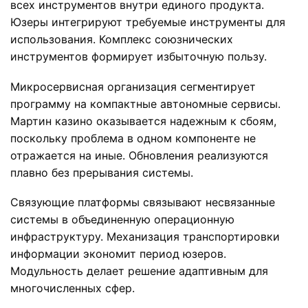
всех инструментов внутри единого продукта.
Юзеры интегрируют требуемые инструменты для
использования. Комплекс союзнических
инструментов формирует избыточную пользу.
Микросервисная организация сегментирует
программу на компактные автономные сервисы.
Мартин казино оказывается надежным к сбоям,
поскольку проблема в одном компоненте не
отражается на иные. Обновления реализуются
плавно без прерывания системы.
Связующие платформы связывают несвязанные
системы в объединенную операционную
инфраструктуру. Механизация транспортировки
информации экономит период юзеров.
Модульность делает решение адаптивным для
многочисленных сфер.