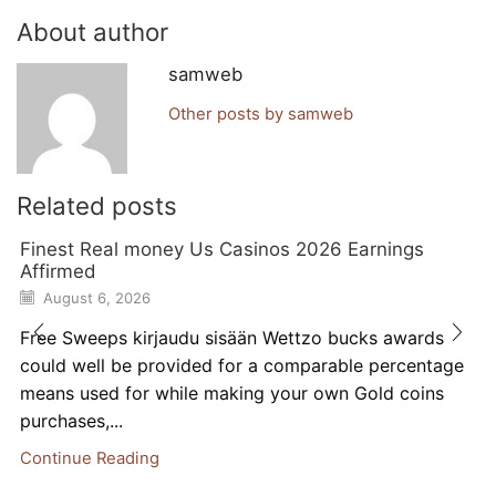
About author
samweb
Other posts by samweb
Related posts
Finest Real money Us Casinos 2026 Earnings
Affirmed
August 6, 2026
Free Sweeps kirjaudu sisään Wettzo bucks awards
could well be provided for a comparable percentage
means used for while making your own Gold coins
purchases,...
Continue Reading