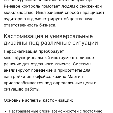
Речевое контроль помогает людям с сниженной
мобильностью. Инклюзивный способ наращивает
аудиторию и демонстрирует общественную
ответственность бизнеса.
Кастомизация и универсальные
дизайны под различные ситуации
Персонализация преобразует
многофункциональный инструмент в личное
решение для отдельного клиента. Системы
анализируют поведение и приоритеты для
настройки интерфейса. казино Мартин
приспосабливается под определенные цели и
ситуацию работы.
Основные аспекты кастомизации:
Настраиваемые блоки возможностей с постоянно