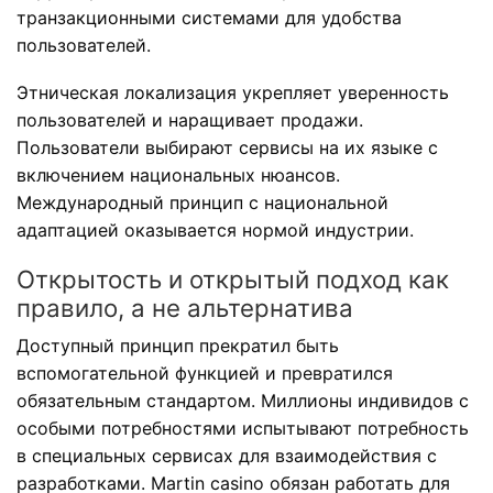
транзакционными системами для удобства
пользователей.
Этническая локализация укрепляет уверенность
пользователей и наращивает продажи.
Пользователи выбирают сервисы на их языке с
включением национальных нюансов.
Международный принцип с национальной
адаптацией оказывается нормой индустрии.
Открытость и открытый подход как
правило, а не альтернатива
Доступный принцип прекратил быть
вспомогательной функцией и превратился
обязательным стандартом. Миллионы индивидов с
особыми потребностями испытывают потребность
в специальных сервисах для взаимодействия с
разработками. Martin casino обязан работать для