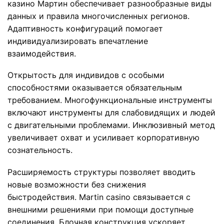
казино Мартин обеспечивает разнообразные виды
данных и правила многочисленных регионов.
Адаптивность конфигураций помогает
индивидуализировать впечатление
взаимодействия.
Открытость для индивидов с особыми
способностями оказывается обязательным
требованием. Многофункциональные инструменты
включают инструменты для слабовидящих и людей
с двигательными проблемами. Инклюзивный метод
увеличивает охват и усиливает корпоративную
сознательность.
Расширяемость структуры позволяет вводить
новые возможности без снижения
быстродействия. Martin casino связывается с
внешними решениями при помощи доступные
соединения. Блочная конструкция ускоряет