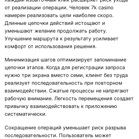
от реализации операции. Человек 7k casino
намерен реализовать цели наиболее скоро.
Длинные цепочки действий истощают и
уменьшают желание продолжать работу.
Улучшение маршрута к результату усиливает
комфорт от использования решения.
Минимизация шагов оптимизирует запоминание
цепочки этапов. Когда для регистрации запроса
нужно три экрана вместо семи, клиент без труда
реализует последовательность при повторном
взаимодействии. Сжатые процессы не напрягают
рабочую внимание. Легкость перемещения создает
привычку взаимодействовать к приложению
систематически.
Сокращение операций уменьшает риск разрыва
последовательности. Пользователь может