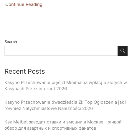
Continue Reading
Search
Recent Posts
Kasyno Przechowanie pięć zł Minimalna wpłatą 5 złotych w
Kasynach Przez internet 2026
Kasyno Przechowanie dwadzieścia Zł: Top Ogłoszenia jak i
również Natychmiastowe Należności 2026
Как Melbet заводит ставки и эмоции в Москве – живой
обзор для азартных и спортивных фанатов