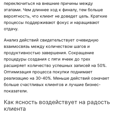
переключиться на внешние причины между
этапами. Чем длиннее ход к финалу, тем больше
вероятность, что клиент не доведет цель. Краткие
процессы поддерживают фокус и наращивают
отдачу.
Анализ действий свидетельствует очевидную
взаимосвязь между количеством шагов и
продуктивностью завершения. Сокращение
процедуры создания с пяти ячеек до трех
расширяет количество успешных записей на 50%.
Оптимизация процесса покупки поднимает
реализацию на 30-40%. Меньше действий означает
больше счастливых клиентов и лучшие бизнес-
показатели.
Как ясность воздействует на радость
клиента