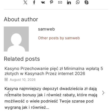
About author
samweb
Other posts by samweb
Related posts
Kasyno Przechowanie pięć zł Minimalna wpłatą 5
złotych w Kasynach Przez internet 2026
August 10, 2026
Kasyna najmniejszy depozyt dwadzieścia zł dają
rozmaite bonusy jak i również rabaty, które mają
możliwość o wiele podnieść Twoje szanse pod
wygraną jak i również...