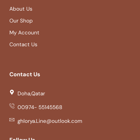
About Us
Our Shop
My Account
Contact Us
Contact Us
Doha,Qatar
00974- 55145568
ghlorya.Line@outlook.com
Follow Us