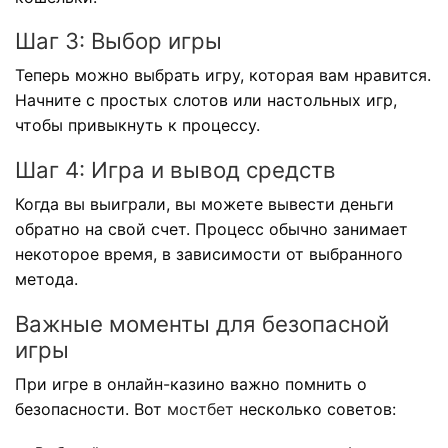
Шаг 3: Выбор игры
Теперь можно выбрать игру, которая вам нравится.
Начните с простых слотов или настольных игр,
чтобы привыкнуть к процессу.
Шаг 4: Игра и вывод средств
Когда вы выиграли, вы можете вывести деньги
обратно на свой счет. Процесс обычно занимает
некоторое время, в зависимости от выбранного
метода.
Важные моменты для безопасной
игры
При игре в онлайн-казино важно помнить о
безопасности. Вот
мостбет
несколько советов: