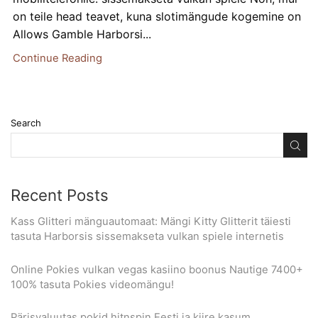
on teile head teavet, kuna slotimängude kogemine on
Allows Gamble Harborsi...
Continue Reading
Search
Recent Posts
Kass Glitteri mänguautomaat: Mängi Kitty Glitterit täiesti
tasuta Harborsis sissemakseta vulkan spiele internetis
Online Pokies vulkan vegas kasiino boonus Nautige 7400+
100% tasuta Pokies videomängu!
Pärisvaluutas pokid hitnspin Eesti ja kiire kasum