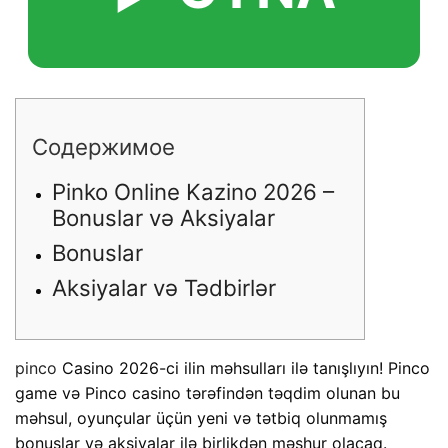
Содержимое
Pinko Online Kazino 2026 –
Bonuslar və Aksiyalar
Bonuslar
Aksiyalar və Tədbirlər
pinco
Casino 2026-ci ilin məhsulları ilə tanışlıyın! Pinco
game və Pinco casino tərəfindən təqdim olunan bu
məhsul, oyunçular üçün yeni və tətbiq olunmamış
bonuslar və aksiyalar ilə birlikdən məşhur olacaq.