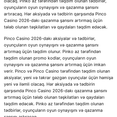
olacaq. Pinko az tərəfindən təqdim olunan tədbirlər,
oyunçuların oyun oynayışını və qazanma şansını
artıracaq. Hər aksiyada və tədbirin qarşısında Pinco
Casino 2026-dakı qazanma şansını artırmaq üçün
tələb olunan təşkilatları və qaydaları təqdim edəcək.
Pinco Casino 2026-dakı aksiyalar və tədbirlər,
oyunçuların oyun oynayışını və qazanma şansını
artırmaq üçün təqdim olunur. Pinko az tərəfindən
təqdim olunan promo kodlar, oyunçuların oyun
oynayışını və qazanma şansını artırmaq üçün imkan
verir. Pinco və Pinco Casino tərəfindən təqdim olunan
aksiyalar, yeni və təkrar gəzgən oyunçular üçün həmişə
yeni və iləmli olacaq. Hər aksiyada və tədbirin
qarşısında Pinco Casino 2026-dakı qazanma şansını
artırmaq üçün tələb olunan təşkilatları və qaydaları
təqdim edəcək. Pinko az tərəfindən təqdim olunan
tədbirlər, oyunçuların oyun oynayışını və qazanma
şansını artıracaq.