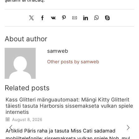
About author
samweb
Other posts by samweb
Related posts
Kass Glitteri mänguautomaat: Mängi Kitty Glitterit
täiesti tasuta Harborsis sissemakseta vulkan spiele
internetis
August 8, 2026
Artiklid Päris raha ja tasuta Miss Cati sadamad
mobiiltelefonile: sissemakseta vulkan spiele Noh, mul