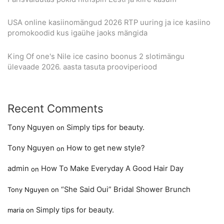
USA online kasiinomängud 2026 RTP uuring ja ice kasiino
promokoodid kus igaühe jaoks mängida
King Of one's Nile ice casino boonus 2 slotimängu
ülevaade 2026. aasta tasuta prooviperiood
Recent Comments
Tony Nguyen
Simply tips for beauty.
on
Tony Nguyen
How to get new style?
on
admin
How To Make Everyday A Good Hair Day
on
“She Said Oui” Bridal Shower Brunch
Tony Nguyen
on
Simply tips for beauty.
maria
on