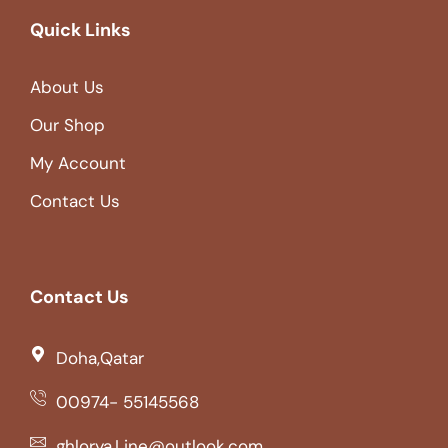
Quick Links
About Us
Our Shop
My Account
Contact Us
Contact Us
Doha,Qatar
00974- 55145568
ghlorya.Line@outlook.com