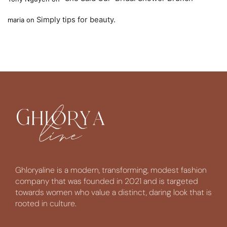
Simply tips for beauty.
maria
on
Ghloryaline is a modern, transforming, modest fashion
company that was founded in 2021 and is targeted
towards women who value a distinct, daring look that is
rooted in culture.