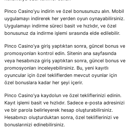
Pinco Casino’yu indirin ve özel bonusunuzu alın. Mobil
uygulamayı indirerek her yerden oyun oynayabilirsiniz.
Uygulamayı indirme süreci basit ve hızlıdır, ve özel
bonusunuz da indirme işlemi sırasında elde edilebilir.
Pinco Casino’ya giriş yaptıktan sonra, güncel bonus ve
promosyonları kontrol edin. Sitenin ana sayfasında
veya hesabınıza giriş yaptıktan sonra, güncel bonus ve
promosyonları inceleyebilirsiniz. Bu, yeni kayıtlı
oyuncular için özel tekliflerden mevcut oyunlar için
özel bonuslara kadar her şeyi içerir.
Pinco Casino’ya kaydolun ve özel tekliflerinizi edinin.
Kayıt işlemi basit ve hızlıdır. Sadece e-posta adresinizi
ve bir parola belirleyerek hesap oluşturabilirsiniz.
Hesabınızı oluşturduktan sonra, özel tekliflerinizi ve
bonuslarınizi edinebilirsiniz.