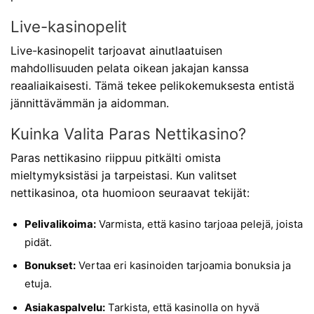
Live-kasinopelit
Live-kasinopelit tarjoavat ainutlaatuisen
mahdollisuuden pelata oikean jakajan kanssa
reaaliaikaisesti. Tämä tekee pelikokemuksesta entistä
jännittävämmän ja aidomman.
Kuinka Valita Paras Nettikasino?
Paras nettikasino riippuu pitkälti omista
mieltymyksistäsi ja tarpeistasi. Kun valitset
nettikasinoa, ota huomioon seuraavat tekijät:
Pelivalikoima:
Varmista, että kasino tarjoaa pelejä, joista
pidät.
Bonukset:
Vertaa eri kasinoiden tarjoamia bonuksia ja
etuja.
Asiakaspalvelu:
Tarkista, että kasinolla on hyvä