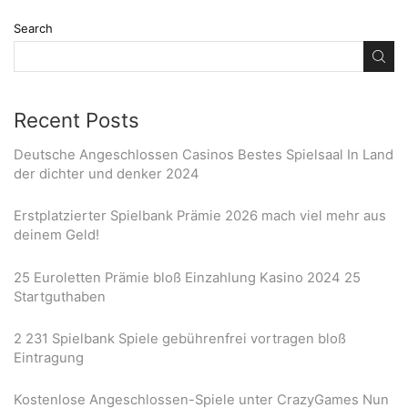
Search
Recent Posts
Deutsche Angeschlossen Casinos Bestes Spielsaal In Land
der dichter und denker 2024
Erstplatzierter Spielbank Prämie 2026 mach viel mehr aus
deinem Geld!
25 Euroletten Prämie bloß Einzahlung Kasino 2024 25
Startguthaben
2 231 Spielbank Spiele gebührenfrei vortragen bloß
Eintragung
Kostenlose Angeschlossen-Spiele unter CrazyGames Nun