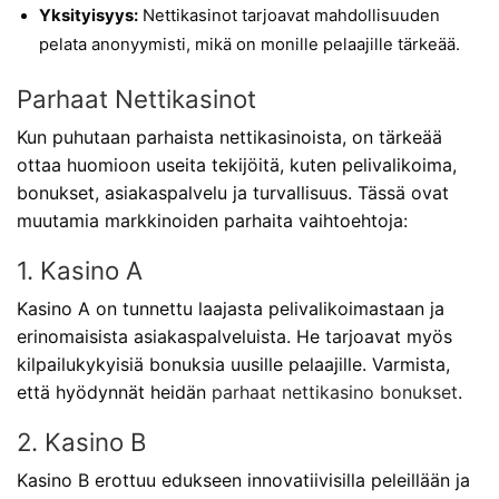
Yksityisyys:
Nettikasinot tarjoavat mahdollisuuden
pelata anonyymisti, mikä on monille pelaajille tärkeää.
Parhaat Nettikasinot
Kun puhutaan parhaista nettikasinoista, on tärkeää
ottaa huomioon useita tekijöitä, kuten pelivalikoima,
bonukset, asiakaspalvelu ja turvallisuus. Tässä ovat
muutamia markkinoiden parhaita vaihtoehtoja:
1. Kasino A
Kasino A on tunnettu laajasta pelivalikoimastaan ja
erinomaisista asiakaspalveluista. He tarjoavat myös
kilpailukykyisiä bonuksia uusille pelaajille. Varmista,
että hyödynnät heidän
parhaat nettikasino bonukset
.
2. Kasino B
Kasino B erottuu edukseen innovatiivisilla peleillään ja