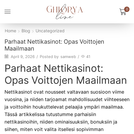
0
Home
Blog
Uncategorized
Parhaat Nettikasinot: Opas Voittojen
Maailmaan
April 9, 2026
/
Posted by
samweb
/
41
Parhaat Nettikasinot:
Opas Voittojen Maailmaan
Nettikasinot ovat nousseet valtavaan suosioon viime
vuosina, ja niiden tarjoamat mahdollisuudet viihteeseen
ja voittoihin houkuttelevat pelaajia ympäri maailmaa.
Tässä artikkelissa tutustumme parhaisiin
nettikasinoihin, niiden ominaisuuksiin, bonuksiin ja
siihen, miten voit valita itsellesi sopivimman