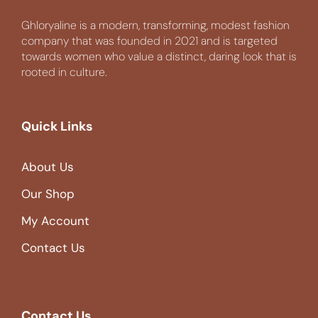
Ghloryaline is a modern, transforming, modest fashion
company that was founded in 2021 and is targeted
towards women who value a distinct, daring look that is
rooted in culture.
Quick Links
About Us
Our Shop
My Account
Contact Us
Contact Us