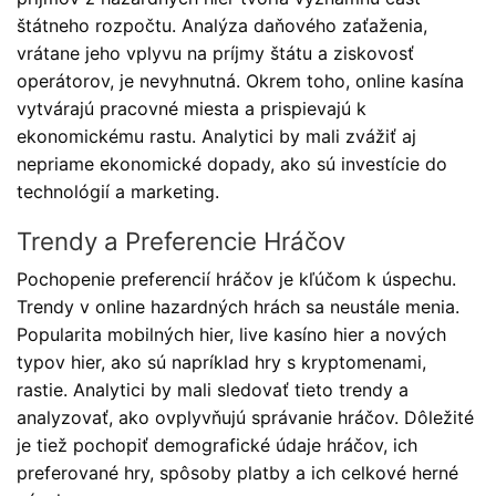
štátneho rozpočtu. Analýza daňového zaťaženia,
vrátane jeho vplyvu na príjmy štátu a ziskovosť
operátorov, je nevyhnutná. Okrem toho, online kasína
vytvárajú pracovné miesta a prispievajú k
ekonomickému rastu. Analytici by mali zvážiť aj
nepriame ekonomické dopady, ako sú investície do
technológií a marketing.
Trendy a Preferencie Hráčov
Pochopenie preferencií hráčov je kľúčom k úspechu.
Trendy v online hazardných hrách sa neustále menia.
Popularita mobilných hier, live kasíno hier a nových
typov hier, ako sú napríklad hry s kryptomenami,
rastie. Analytici by mali sledovať tieto trendy a
analyzovať, ako ovplyvňujú správanie hráčov. Dôležité
je tiež pochopiť demografické údaje hráčov, ich
preferované hry, spôsoby platby a ich celkové herné