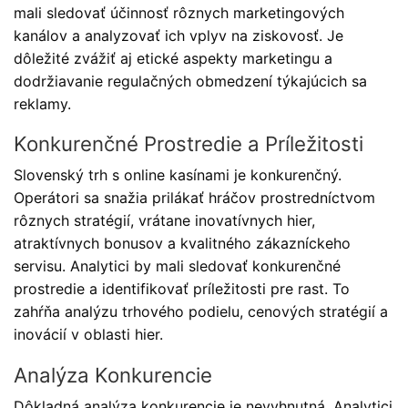
mali sledovať účinnosť rôznych marketingových
kanálov a analyzovať ich vplyv na ziskovosť. Je
dôležité zvážiť aj etické aspekty marketingu a
dodržiavanie regulačných obmedzení týkajúcich sa
reklamy.
Konkurenčné Prostredie a Príležitosti
Slovenský trh s online kasínami je konkurenčný.
Operátori sa snažia prilákať hráčov prostredníctvom
rôznych stratégií, vrátane inovatívnych hier,
atraktívnych bonusov a kvalitného zákazníckeho
servisu. Analytici by mali sledovať konkurenčné
prostredie a identifikovať príležitosti pre rast. To
zahŕňa analýzu trhového podielu, cenových stratégií a
inovácií v oblasti hier.
Analýza Konkurencie
Dôkladná analýza konkurencie je nevyhnutná. Analytici