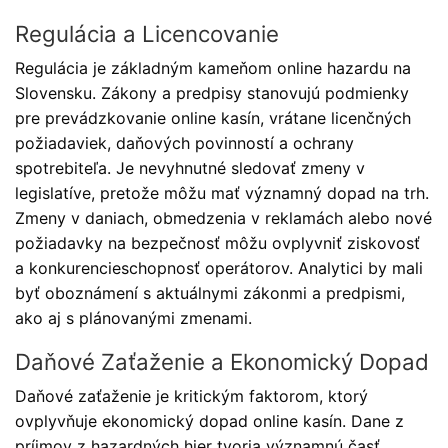
Regulácia a Licencovanie
Regulácia je základným kameňom online hazardu na
Slovensku. Zákony a predpisy stanovujú podmienky
pre prevádzkovanie online kasín, vrátane licenčných
požiadaviek, daňových povinností a ochrany
spotrebiteľa. Je nevyhnutné sledovať zmeny v
legislatíve, pretože môžu mať významný dopad na trh.
Zmeny v daniach, obmedzenia v reklamách alebo nové
požiadavky na bezpečnosť môžu ovplyvniť ziskovosť
a konkurencieschopnosť operátorov. Analytici by mali
byť oboznámení s aktuálnymi zákonmi a predpismi,
ako aj s plánovanými zmenami.
Daňové Zaťaženie a Ekonomický Dopad
Daňové zaťaženie je kritickým faktorom, ktorý
ovplyvňuje ekonomický dopad online kasín. Dane z
príjmov z hazardných hier tvoria významnú časť