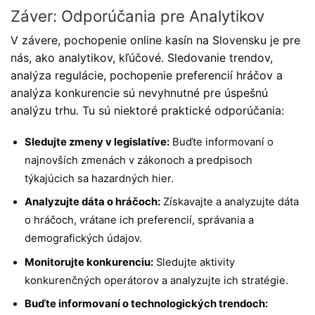
Záver: Odporúčania pre Analytikov
V závere, pochopenie online kasín na Slovensku je pre
nás, ako analytikov, kľúčové. Sledovanie trendov,
analýza regulácie, pochopenie preferencií hráčov a
analýza konkurencie sú nevyhnutné pre úspešnú
analýzu trhu. Tu sú niektoré praktické odporúčania:
Sledujte zmeny v legislatíve:
Buďte informovaní o
najnovších zmenách v zákonoch a predpisoch
týkajúcich sa hazardných hier.
Analyzujte dáta o hráčoch:
Získavajte a analyzujte dáta
o hráčoch, vrátane ich preferencií, správania a
demografických údajov.
Monitorujte konkurenciu:
Sledujte aktivity
konkurenčných operátorov a analyzujte ich stratégie.
Buďte informovaní o technologických trendoch: