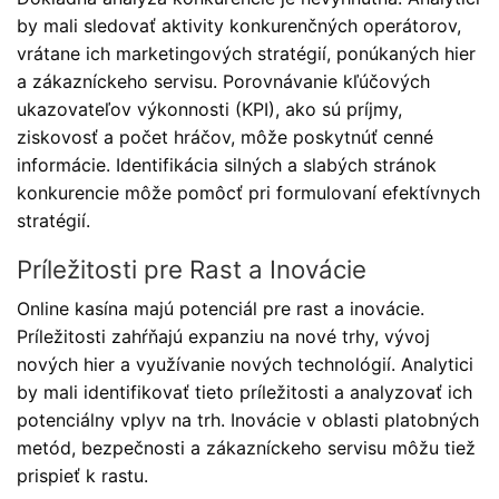
by mali sledovať aktivity konkurenčných operátorov,
vrátane ich marketingových stratégií, ponúkaných hier
a zákazníckeho servisu. Porovnávanie kľúčových
ukazovateľov výkonnosti (KPI), ako sú príjmy,
ziskovosť a počet hráčov, môže poskytnúť cenné
informácie. Identifikácia silných a slabých stránok
konkurencie môže pomôcť pri formulovaní efektívnych
stratégií.
Príležitosti pre Rast a Inovácie
Online kasína majú potenciál pre rast a inovácie.
Príležitosti zahŕňajú expanziu na nové trhy, vývoj
nových hier a využívanie nových technológií. Analytici
by mali identifikovať tieto príležitosti a analyzovať ich
potenciálny vplyv na trh. Inovácie v oblasti platobných
metód, bezpečnosti a zákazníckeho servisu môžu tiež
prispieť k rastu.