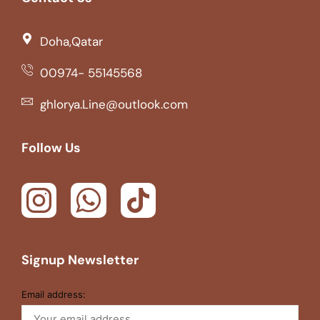
Doha,Qatar
00974- 55145568
ghlorya.Line@outlook.com
Follow Us
Signup Newsletter
Email address: