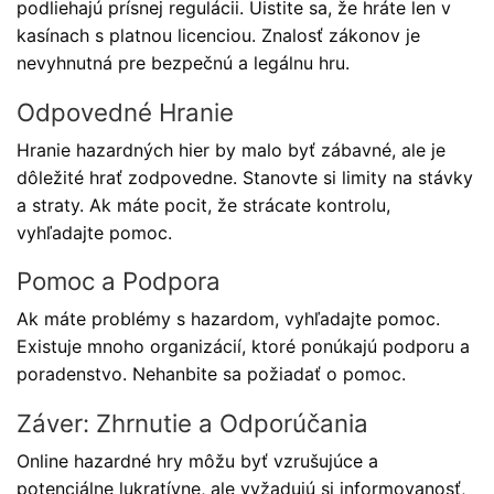
podliehajú prísnej regulácii. Uistite sa, že hráte len v
kasínach s platnou licenciou. Znalosť zákonov je
nevyhnutná pre bezpečnú a legálnu hru.
Odpovedné Hranie
Hranie hazardných hier by malo byť zábavné, ale je
dôležité hrať zodpovedne. Stanovte si limity na stávky
a straty. Ak máte pocit, že strácate kontrolu,
vyhľadajte pomoc.
Pomoc a Podpora
Ak máte problémy s hazardom, vyhľadajte pomoc.
Existuje mnoho organizácií, ktoré ponúkajú podporu a
poradenstvo. Nehanbite sa požiadať o pomoc.
Záver: Zhrnutie a Odporúčania
Online hazardné hry môžu byť vzrušujúce a
potenciálne lukratívne, ale vyžadujú si informovanosť,