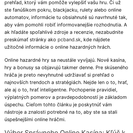
prehľad, ktorý vám pomôže vylepšiť vašu hru. Či už
ste fanúšikom pokru, blackjacku, rulety alebo online
automatov, informácie tu obsiahnuté sú navrhnuté tak,
aby vám pomohli robiť informovanejšie rozhodnutia. A
ak hľadáte spoľahlivé zdroje a recenzie, nezabudnite
preskúmať stránky ako
pcband.sk
, kde nájdete
užitočné informácie o online hazardných hrách.
Online hazardné hry sa neustále vyvíjajú. Nové kasína,
hry a bonusy sa objavujú takmer denne. Pre skúseného
hráča je preto nevyhnutné udržiavať si prehľad o
najnovších trendoch a stratégiách. Nejde len o to, hrať,
ale aj o to, hrať inteligentne. Pochopenie pravidiel,
výplatných pomerov a pravdepodobností je základom
úspechu. Cieľom tohto článku je poskytnúť vám
nástroje a znalosti potrebné na to, aby ste sa stali
úspešnejšími online hráčmi.
Výber Správneho Online Kasína: Kľúč k