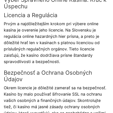
Úspechu
Licencia a Regulácia
Prvým a najdôležitejším krokom pri výbere online
kasína je overenie jeho licencie. Na Slovensku je
regulácia online hazardných hier prísna, a preto je
dôležité hrať len v kasínach s platnou licenciou od
príslušných regulačných orgánov. Tieto licencie
zaisťujú, že kasíno dodržiava prísne štandardy
spravodlivosti a bezpečnosti.
Bezpečnosť a Ochrana Osobných
Údajov
Okrem licencie je dôležité zamerať sa na bezpečnosť.
Kasíno by malo používať šifrovanie SSL na ochranu
vašich osobných a finančných údajov. Skontrolujte
tiež, či kasíno má jasné zásady ochrany osobných