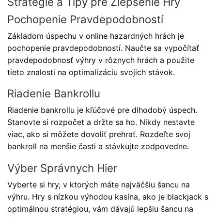
Stratégie a Tipy pre Zlepšenie Hry
Pochopenie Pravdepodobností
Základom úspechu v online hazardných hrách je
pochopenie pravdepodobností. Naučte sa vypočítať
pravdepodobnosť výhry v rôznych hrách a použite
tieto znalosti na optimalizáciu svojich stávok.
Riadenie Bankrollu
Riadenie bankrollu je kľúčové pre dlhodobý úspech.
Stanovte si rozpočet a držte sa ho. Nikdy nestavte
viac, ako si môžete dovoliť prehrať. Rozdeľte svoj
bankroll na menšie časti a stávkujte zodpovedne.
Výber Správnych Hier
Vyberte si hry, v ktorých máte najväčšiu šancu na
výhru. Hry s nízkou výhodou kasína, ako je blackjack s
optimálnou stratégiou, vám dávajú lepšiu šancu na