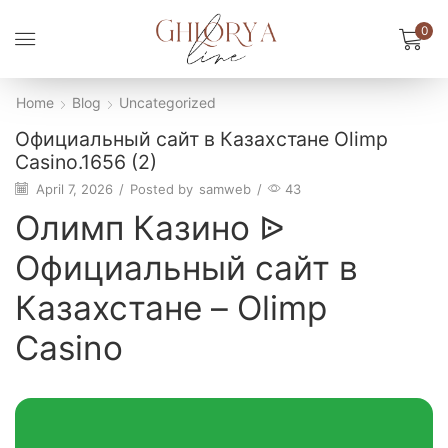
0
Home
Blog
Uncategorized
Официальный сайт в Казахстане Olimp
Casino.1656 (2)
April 7, 2026
/
Posted by
samweb
/
43
Олимп Казино ᐉ
Официальный сайт в
Казахстане – Olimp
Casino