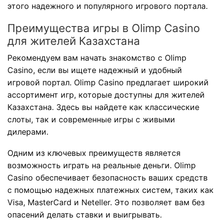
этого надежного и популярного игрового портала.
Преимущества игры в Olimp Casino
для жителей Казахстана
Рекомендуем вам начать знакомство с Olimp
Casino, если вы ищете надежный и удобный
игровой портал. Olimp Casino предлагает широкий
ассортимент игр, которые доступны для жителей
Казахстана. Здесь вы найдете как классические
слоты, так и современные игры с живыми
дилерами.
Одним из ключевых преимуществ является
возможность играть на реальные деньги. Olimp
Casino обеспечивает безопасность ваших средств
с помощью надежных платежных систем, таких как
Visa, MasterCard и Neteller. Это позволяет вам без
опасений делать ставки и выигрывать.