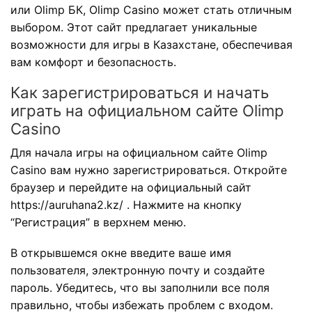
или Olimp БК, Olimp Casino может стать отличным
выбором. Этот сайт предлагает уникальные
возможности для игры в Казахстане, обеспечивая
вам комфорт и безопасность.
Как зарегистрироваться и начать
играть на официальном сайте Olimp
Casino
Для начала игры на официальном сайте Olimp
Casino вам нужно зарегистрироваться. Откройте
браузер и перейдите на официальный сайт
https://auruhana2.kz/ . Нажмите на кнопку
“Регистрация” в верхнем меню.
В открывшемся окне введите ваше имя
пользователя, электронную почту и создайте
пароль. Убедитесь, что вы заполнили все поля
правильно, чтобы избежать проблем с входом.