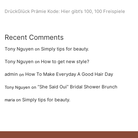
DrückGlück Prämie Kode: Hier gibt’s 100, 100 Freispiele
Recent Comments
Tony Nguyen
Simply tips for beauty.
on
Tony Nguyen
How to get new style?
on
admin
How To Make Everyday A Good Hair Day
on
“She Said Oui” Bridal Shower Brunch
Tony Nguyen
on
Simply tips for beauty.
maria
on