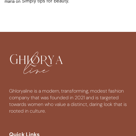
Simply tips for beauty.
maria
on
Ghloryaline is a modern, transforming, modest fashion
company that was founded in 2021 and is targeted
towards women who value a distinct, daring look that is
rooted in culture.
Quick Links