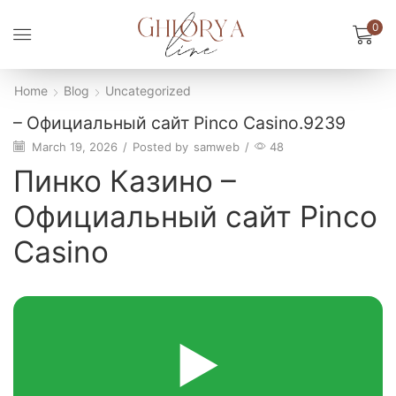
0
Home
Blog
Uncategorized
– Официальный сайт Pinco Casino.9239
March 19, 2026
/
Posted by
samweb
/
48
Пинко Казино –
Официальный сайт Pinco
Casino
▶️