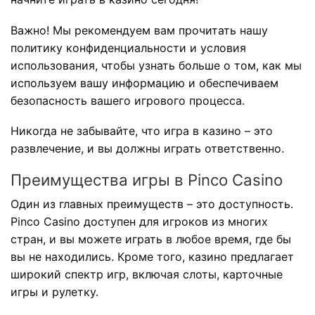
Важно! Мы рекомендуем вам прочитать нашу
политику конфиденциальности и условия
использования, чтобы узнать больше о том, как мы
используем вашу информацию и обеспечиваем
безопасность вашего игрового процесса.
Никогда не забывайте, что игра в казино – это
развлечение, и вы должны играть ответственно.
Преимущества игры в Pinco Casino
Один из главных преимуществ – это доступность.
Pinco Casino доступен для игроков из многих
стран, и вы можете играть в любое время, где бы
вы не находились. Кроме того, казино предлагает
широкий спектр игр, включая слоты, карточные
игры и рулетку.