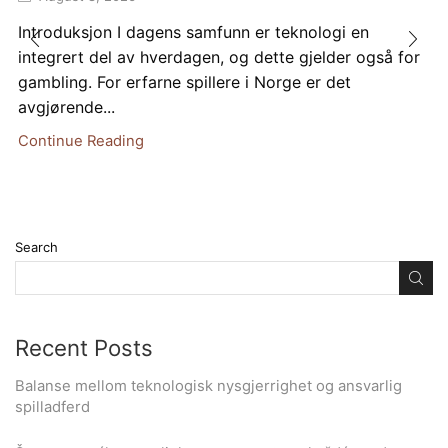
Introduksjon I dagens samfunn er teknologi en
integrert del av hverdagen, og dette gjelder også for
gambling. For erfarne spillere i Norge er det
avgjørende...
Continue Reading
Search
Recent Posts
Balanse mellom teknologisk nysgjerrighet og ansvarlig
spilladferd