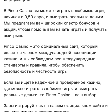
В Pinco Casino вы можете играть в любимые игры,
начиная с 0,50 евро, и выиграть реальные деньги.
Мы предлагаем вам широкий спектр бонусов и
акций, чтобы помочь вам начать играть и получать
выигрыш.
Pinco Casino – это официальный сайт, который
является членом международной ассоциации
казино, и мы соблюдаем все международные
стандарты и правила, чтобы обеспечить
безопасность и честность игры.
Если вы ищете надежное и проверенное казино,
где можно играть в любимые игры и выиграть
реальные деньги, то Pinco Casino – ваш выбор!
Зарегистрируйтесь на нашем официальном сайте и
начните играть в казино сегодня!