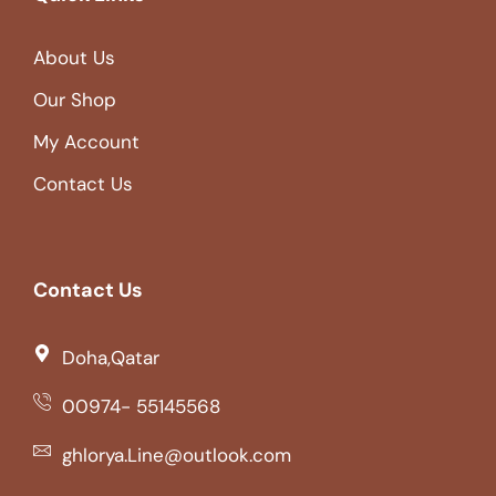
About Us
Our Shop
My Account
Contact Us
Contact Us
Doha,Qatar
00974- 55145568
ghlorya.Line@outlook.com