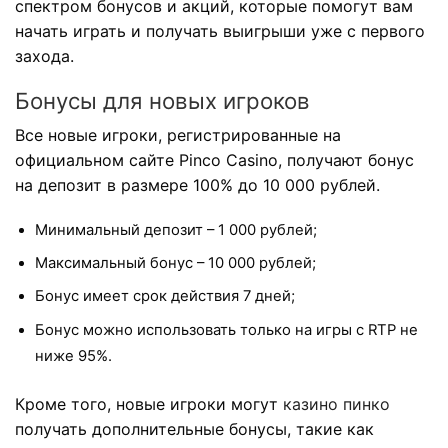
спектром бонусов и акций, которые помогут вам
начать играть и получать выигрыши уже с первого
захода.
Бонусы для новых игроков
Все новые игроки, регистрированные на
официальном сайте Pinco Casino, получают бонус
на депозит в размере 100% до 10 000 рублей.
Минимальный депозит – 1 000 рублей;
Максимальный бонус – 10 000 рублей;
Бонус имеет срок действия 7 дней;
Бонус можно использовать только на игры с RTP не
ниже 95%.
Кроме того, новые игроки могут
казино пинко
получать дополнительные бонусы, такие как